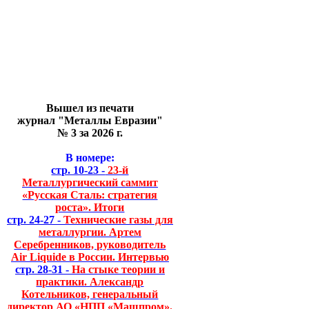
Вышел из печати
журнал "Металлы Евразии"
№ 3 за 2026 г.
В номере:
стр. 10-23 -
23-й
Металлургический саммит
«Русская Сталь: стратегия
роста». Итоги
стр. 24-27 -
Технические газы для
металлургии. Артем
Серебренников, руководитель
Air Liquide в России. Интервью
стр. 28-31 -
На стыке теории и
практики. Александр
Котельников, генеральный
директор АО «НПП «Машпром».