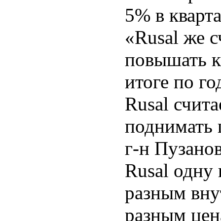
5% в кварта
«Rusal же с
повышать к
итоге по г
Rusal счит
поднимать 
г-н Пузанов
Rusal одну
разным вну
разным цена