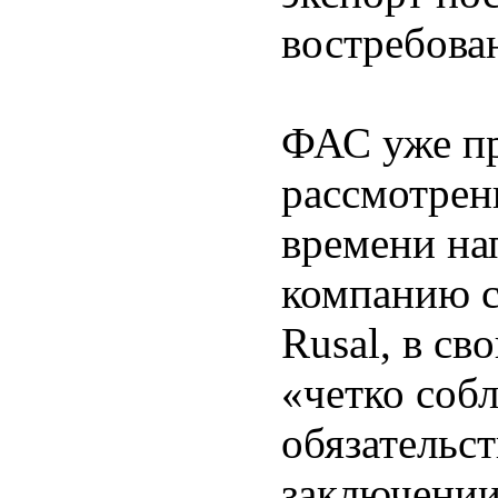
востребова
ФАС уже пр
рассмотрен
времени на
компанию с
Rusal, в св
«четко соб
обязательст
заключении