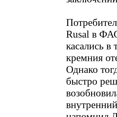
Потребител
Rusal в ФА
касались в 
кремния от
Однако тог
быстро реш
возобновил
внутренний
напомнил Д