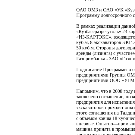
ОАО ОМЗ и ОАО «УК «Кузбас
Программу долгосрочного со
В рамках реализации данно
«Кузбассразрезуголь» 23 к
«ИЗ-КАРТЭКС», входящего в
куб.м, 8 экскаваторов ЭКГ-
50 куб.м. Стороны договори
аренды (лизинга) с участи
Газпромбанка - ЗАО «Газпр
Подписание Программы о с
предприятиями Группы ОМЗ
предприятиями ООО «УГМ
Напомним, что в 2008 год
заключено соглашение, по к
предприятия для испытания
экскаваторов проходят опы
этого соглашения на Талдин
с объемом ковша 18 кубичес
впервые. Опытно—промышлен
машина принята в промышле
достигнутая производительн