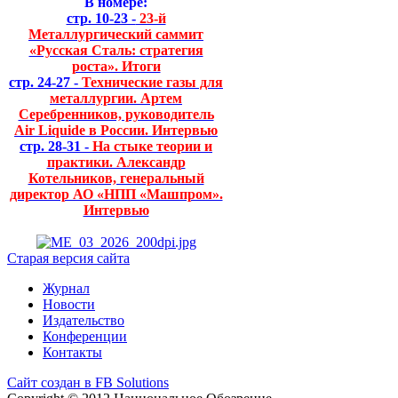
В номере:
стр. 10-23 -
23-й
Металлургический саммит
«Русская Сталь: стратегия
роста». Итоги
стр. 24-27 -
Технические газы для
металлургии. Артем
Серебренников, руководитель
Air Liquide в России. Интервью
стр. 28-31 -
На стыке теории и
практики. Александр
Котельников, генеральный
директор АО «НПП «Машпром».
Интервью
Старая версия сайта
Журнал
Новости
Издательство
Конференции
Контакты
Сайт создан в FB Solutions