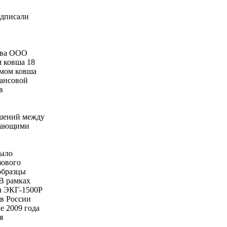
одписали
ства ООО
м ковша 18
емом ковша
нансовой
в
ошений между
ывающими
было
зового
образцы
В рамках
ра ЭКГ-1500Р
 в России
е 2009 года
я