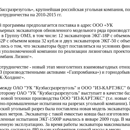
сразрезуголь», крупнейшая российская угольная компания, п
трудничества на 2010-2015 гг.
й программы предполагается поставка в адрес ООО «УК
арьерных экскаваторов обновленного модельного ряда производ
 Группу ОМЗ, в том числе: 12 экскаваторов ЭКГ-18Р с объемо
32Р с объемом ковша 32 куб.м и двух экскаваторов ЭКГ-50 с объ
лись о том, что экскаваторы будут поставляться на условиях фи
ем уполномоченной компании по реализации лизинговых проекто
омбанк Лизинг».
отрудничестве - новый этап многолетних взаимовыгодных отн
 (производственными активами «Газпромбанка») и горнодоб
К-Холдинг».
у между ОАО "УК "Кузбассразрезуголь" и ООО "ИЗ-КАРТЭКС" 
оторому ОАО "УК "Кузбассразрезуголь" выступает в качестве ба
 новой техники производства ООО "ИЗ-КАРТЭКС" (т.е. новые 
тно-промышленные испытания на разрезах угольной компании). 
ский угольный разрез была поставлена новая модель экскавато
ких метров. Экскаватор с такой емкостью ковша был изготовлен
ные испытания ЭКГ-1500Р начались в январе 2009 года. В ма
нную эксплуатацию. За время работы экскаватора максимальна
ость составила 480 тысяч кубометров горной массы в месяц.