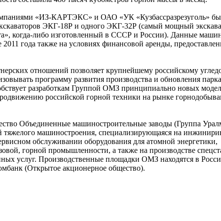
компаниями «ИЗ-КАРТЭКС» и ОАО «УК «Кузбассразрезуголь» бы
 экскаваторов ЭКГ-18Р и одного ЭКГ-32Р (самый мощный экскава
та», когда-либо изготовленный в СССР и России). Данные маши
е 2011 года также на условиях финансовой аренды, предоставле
ртнерских отношений позволяет крупнейшему российскому угле
зовывать программу развития производства и обновления парка
собствует разработкам Группой ОМЗ принципиально новых моде
 продвижению российской горной техники на рынке горнодобыв
ество Объединенные машиностроительные заводы (Группа Ура
й тяжелого машиностроения, специализирующаяся на инжинири
сервисном обслуживании оборудования для атомной энергетики,
зовой, горной промышленности, а также на производстве спецст
ых услуг. Производственные площадки ОМЗ находятся в Росси
омбанк (Открытое акционерное общество).