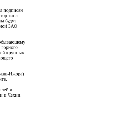
л подписан
тор типа
ны будут
нной ЗАО
добывающему
 горного
лей крупных
ающего
лмаш-Ижора)
нге,
алей и
и и Чехии.