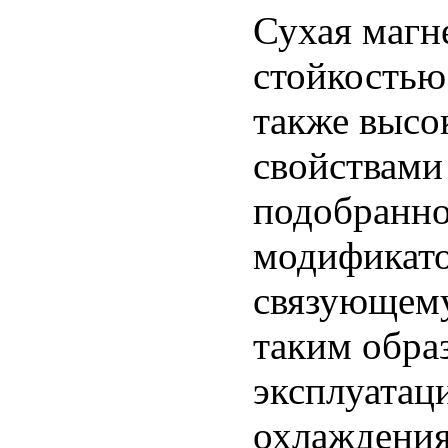
Сухая магн
стойкостью 
также выс
свойствами
подобранно
модификато
связующему
таким обра
эксплуатац
охлаждения