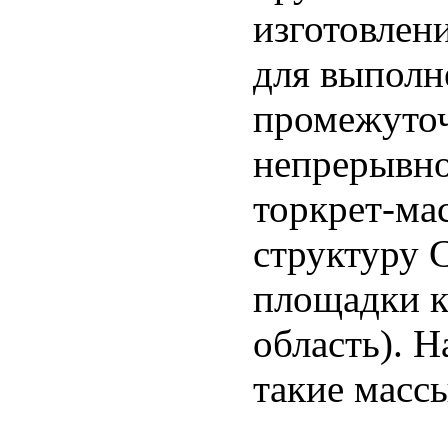
изготовлен
для выполн
промежуточ
непрерывно
торкрет-мас
структуру 
площадки к
область). 
такие массы