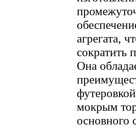
промежуточ
обеспечени
агрегата, ч
сократить 
Она облада
преимущест
футеровкой
мокрым тор
основного с