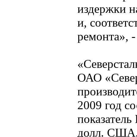
издержки н
и, соответс
ремонта», 
«Северстал
ОАО «Север
производит
2009 год с
показатель
долл. США.