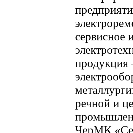
предприяти
электрорем
сервисное 
электротех
продукция 
электрообо
металлурги
речной и ц
промышленн
ЧерМК «Се