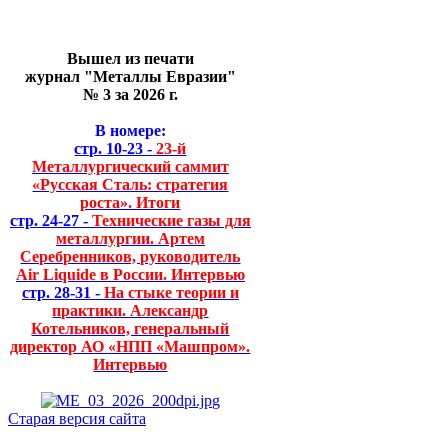
Вышел из печати
журнал "Металлы Евразии"
№ 3 за 2026 г.
В номере:
стр. 10-23 -
23-й
Металлургический саммит
«Русская Сталь: стратегия
роста». Итоги
стр. 24-27 -
Технические газы для
металлургии. Артем
Серебренников, руководитель
Air Liquide в России. Интервью
стр. 28-31 -
На стыке теории и
практики. Александр
Котельников, генеральный
директор АО «НПП «Машпром».
Интервью
Старая версия сайта