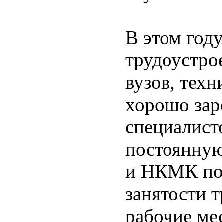
В этом го
трудоустро
вузов, техн
хорошо зар
специалист
постоянную
и НКМК по
занятости 
рабочие мес