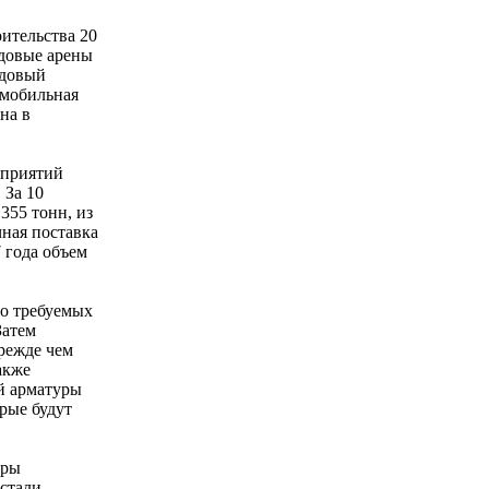
ительства 20
довые арены
едовый
омобильная
на в
дприятий
 За 10
355 тонн, из
чная поставка
 года объем
до требуемых
Затем
режде чем
акже
й арматуры
рые будут
уры
 стали