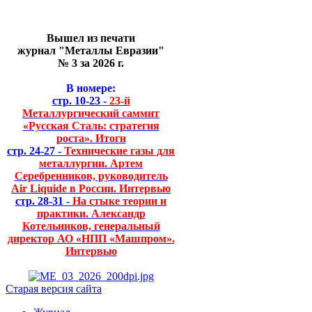
Вышел из печати
журнал "Металлы Евразии"
№ 3 за 2026 г.
В номере:
стр. 10-23 -
23-й
Металлургический саммит
«Русская Сталь: стратегия
роста». Итоги
стр. 24-27 -
Технические газы для
металлургии. Артем
Серебренников, руководитель
Air Liquide в России. Интервью
стр. 28-31 -
На стыке теории и
практики. Александр
Котельников, генеральный
директор АО «НПП «Машпром».
Интервью
Старая версия сайта