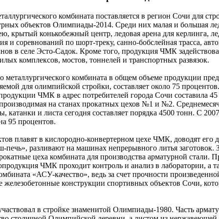
аллургического комбината поставляется в регион Сочи для стро
рных объектов Олимпиады-2014. Среди них малая и большая ле
ею, крытый конькобежный центр, ледовая арена для керлинга, л
ия и соревнований по шорт-треку, санно-бобслейная трасса, авт
нов в селе Эсто-Садок. Кроме того, продукция ЧМК задействова
илых комплексов, мостов, тоннелей и транспортных развязок.
о металлургического комбината в общем объеме продукции пре
емой для олимпийской стройки, составляет около 75 процентов.
 продукции ЧМК в адрес потребителей города Сочи составила 45 
 производимая на станах прокатных цехов №1 и №2. Среднемеся
, катанки и листа сегодня составляет порядка 4500 тонн. С 2007
на 95 процентов.
ктов плавят в кислородно-конвертерном цехе ЧМК, доводят его 
вш-печь», разливают на машинах непрерывного литья заготовок. 
рокатные цеха комбината для производства арматурной стали. П
опродукция ЧМК проходит контроль и анализ в лаборатории, а т
омбината «АСУ-качество», ведь за счет прочности произведенно
е железобетонные конструкции спортивных объектов Сочи, кото
 участвовал в стройке знаменитой Олимпиады-1980. Часть армат
ство столичной Олимпийской деревни, а листом из нержавеющей