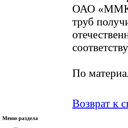
ОАО «ММК»
труб получ
отечествен
соответств
По матери
Возврат к 
Меню раздела