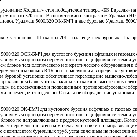
рудование Холдинг» стал победителем тендера «БК Евразия» на
дъемностью 320 тонн. В соответствии с контрактом Уралмаш Н
становок Уралмаш 5000/320 ЭК-БМЧ и две буровые Уралмаш 5000
ых установок – III квартал 2011 года, еще трех буровых – I квар
 5000/320 ЭСК-БМЧ для кустового бурения нефтяных и газовых 
гулируемым приводом переменного тока с цифровой системой уп
м блоков технологического и энергетического оборудования в 
еремещением блоков ВЛБ по направляющим в пределах кустово
вка буровой установки обеспечивает перемещение вышечно-лебе
направляющим балкам от скважины к скважине вместе с комплек
енным на подсвечниках и подвешенным противовыбросовым обо
ми перемещается отдельно. Остальное оборудование установки
 5000/320 ЭК-БМЧ для кустового бурения нефтяных и газовых с
гулируемым приводом переменного тока с цифровой системой уп
блоков по направляющим в пределах кустовой площадки. Комп
ивает перемещение всего комплекса установки по направляющим
е с комплектом бурильных труб, установленным на подсвечника
совым оборудованием, за исключением аварийного энергоблок