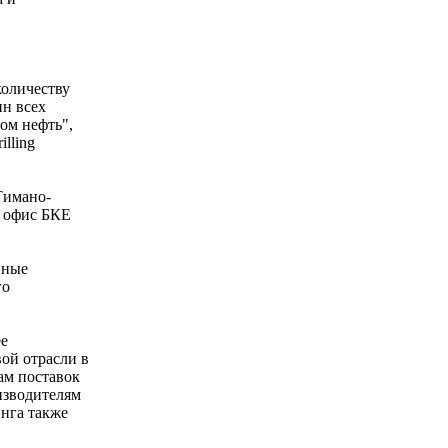
количеству
ин всех
ом нефть",
lling
Тимано-
й офис БКЕ
нные
го
ее
ой отрасли в
ам поставок
изводителям
нга также