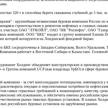
жами.
остью 320 т и способны бурить скважины глубиной до 5 тыс. м.
разия" - крупнейшая независимая буровая компания России по 
ающаяся строительством и ремонтом нефтяных и газовых скваж
ых участках ОАО "ЛУКОЙЛ", ОАО "НК "Роснефть", ОАО "Газпр
вых компаний. ООО "БКЕ" входит в группу компаний Eurasia Dri
ции которой котируются на Лондонской фондовой бирже.
 БКЕ сосредоточены в Западно-Сибирском, Волго-Уральском, 
 Компания работает в Восточной Сибири и Казахстане. Головно
удование Холдинг объединяет конструкторские и производстве
и Группы компаний UCP (как владельца УрБО) в сфере бурово
й компании - за счет консолидации потенциалов, имеющихся у 
удовлетворить текущие и перспективные потребности нефтегазов
том самых серьезных требований к инжинирингу, качеству, срок
сервисному обслуживанию, и обеспечить именно российским про
чественном рынке тяжелых буровых установок. В планах Холди
лых российских буровых установок на зарубежные рынки.