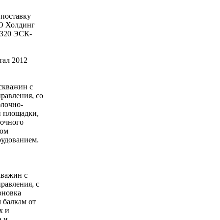
 поставку
ГО Холдинг
/320 ЭСК-
тал 2012
скважин с
равления, со
блочно-
й площадки,
дочного
том
рудованием.
кважин с
равления, с
оновка
 балкам от
х и
а и