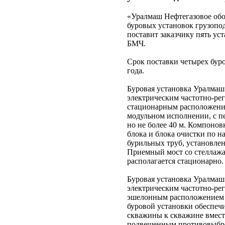
«Уралмаш Нефтегазовое обо
буровых установок грузопо
поставит заказчику пять у
БМЧ.
Срок поставки четырех буров
года.
Буровая установка Уралмаш
электрическим частотно-ре
стационарным расположение
модульном исполнении, с п
но не более 40 м. Компоно
блока и блока очистки по 
бурильных труб, установл
Приемный мост со стеллажа
располагается стационарно.
Буровая установка Уралмаш
электрическим частотно-ре
эшелонным расположением 
буровой установки обеспеч
скважины к скважине вмест
подвешенным противовыбро