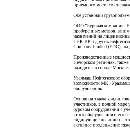
приемного моста со стелла
Обе установки грузоподъемн
ООО "Буровая компания "Ев
пробуренных метров, заним
назначений на лицензионн
ТНК-ВР и других нефтегазо
Company Limited (EDC), ак
Производственные мощности
Печорском регионах, также
находится в городе Москве.
Уралмаш Нефтегазовое обор
возможности МК «Уралмаш» 
оборудования.
Основная задача холдингово
участников, в полной мере 
буровом оборудовании с уче
этого оборудования и его 
лидирующие позиции на оте
активное продвижение тяже