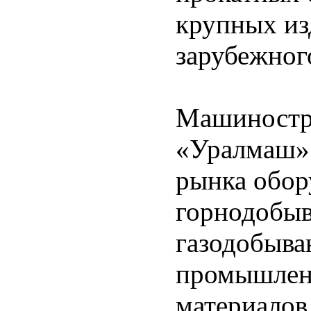
крупных из
зарубежног
Машиностр
«Уралмаш» 
рынка обор
горнодобыв
газодобыв
промышлен
материалов