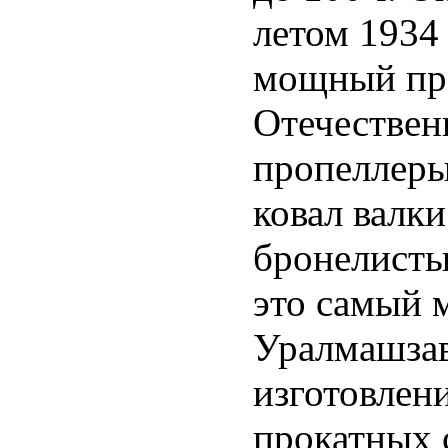
летом 1934 
мощный пре
Отечествен
пропеллеры
ковал валк
бронелисты
это самый 
Уралмашзав
изготовлен
прокатных 