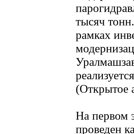
парогидрав
тысяч тонн
рамках ин
модернизац
Уралмашзаво
реализуетс
(Открытое 
На первом 
проведен к