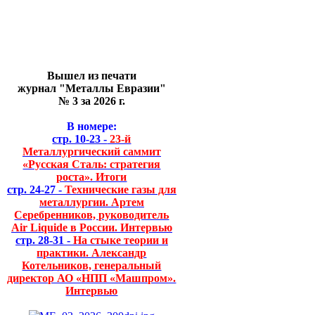
Вышел из печати
журнал "Металлы Евразии"
№ 3 за 2026 г.
В номере:
стр. 10-23 -
23-й
Металлургический саммит
«Русская Сталь: стратегия
роста». Итоги
стр. 24-27 -
Технические газы для
металлургии. Артем
Серебренников, руководитель
Air Liquide в России. Интервью
стр. 28-31 -
На стыке теории и
практики. Александр
Котельников, генеральный
директор АО «НПП «Машпром».
Интервью