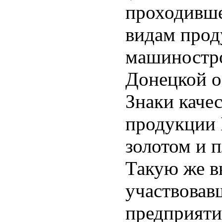
проходивше
видам прод
машиностро
Донецкой о
Знаки каче
продукции
золотом и 
Такую же в
участвовав
предприяти