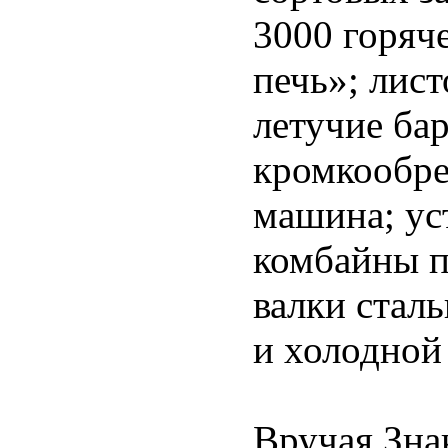
3000 горяч
печь»; лис
летучие ба
кромкообре
машина; ус
комбайны п
валки стал
и холодной
Вручая Зна