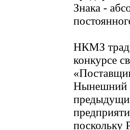
Знака - аб
постоянного
НКМЗ тради
конкурсе с
«Поставщик
Нынешний к
предыдущих
предприяти
поскольку 