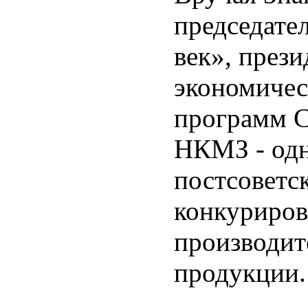
председате
век», през
экономичес
программ С
НКМЗ - одн
постсоветс
конкуриров
производи
продукции.