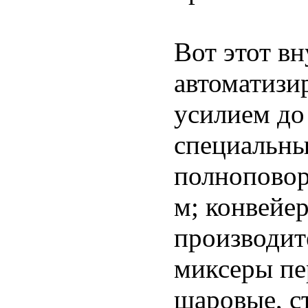
Вот этот в
автоматизи
усилием до
специальны
полноповор
м; конвейе
производит
миксеры п
шаровые, с