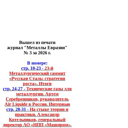
Вышел из печати
журнал "Металлы Евразии"
№ 3 за 2026 г.
В номере:
стр. 10-23 -
23-й
Металлургический саммит
«Русская Сталь: стратегия
роста». Итоги
стр. 24-27 -
Технические газы для
металлургии. Артем
Серебренников, руководитель
Air Liquide в России. Интервью
стр. 28-31 -
На стыке теории и
практики. Александр
Котельников, генеральный
директор АО «НПП «Машпром».