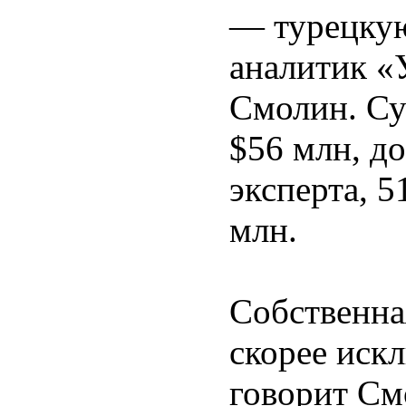
— турецкую
аналитик «
Смолин. Су
$56 млн, д
эксперта, 
млн.
Собственна
скорее иск
говорит См