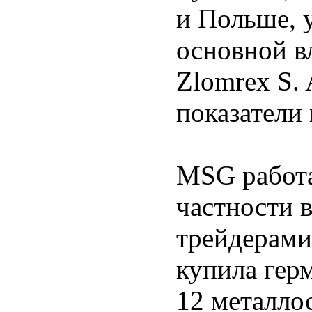
и Польше, у
основной в
Zlomrex S.
показатели
MSG работа
частности 
трейдерами:
купила гер
12 металлос