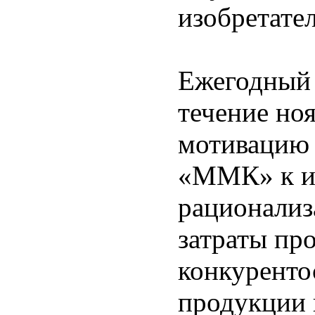
изобретат
Ежегодный 
течение но
мотивацию
«ММК» к из
рационализ
затраты пр
конкуренто
продукции 