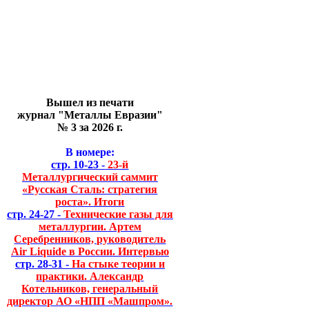
Вышел из печати
журнал "Металлы Евразии"
№ 3 за 2026 г.
В номере:
стр. 10-23 -
23-й
Металлургический саммит
«Русская Сталь: стратегия
роста». Итоги
стр. 24-27 -
Технические газы для
металлургии. Артем
Серебренников, руководитель
Air Liquide в России. Интервью
стр. 28-31 -
На стыке теории и
практики. Александр
Котельников, генеральный
директор АО «НПП «Машпром».