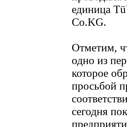
единица T
Co.KG.
Отметим, чт
одно из пе
которое об
просьбой п
соответств
сегодня по
предприяти