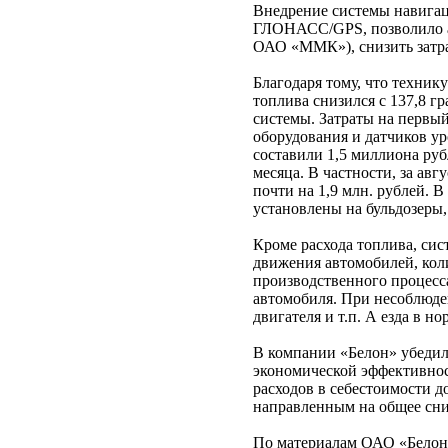
Внедрение системы навигаци
ГЛОНАСС/GPS, позволило ав
ОАО «ММК»), снизить затрат
Благодаря тому, что техник
топлива снизился с 137,8 г
системы. Затраты на первы
оборудования и датчиков ур
составили 1,5 миллиона руб
месяца. В частности, за ав
почти на 1,9 млн. рублей. 
установлены на бульдозеры,
Кроме расхода топлива, сис
движения автомобилей, коли
производственного процесса
автомобиля. При несоблюде
двигателя и т.п. А езда в 
В компании «Белон» убедил
экономической эффективност
расходов в себестоимости д
направленным на общее сни
По материалам ОАО «Белон