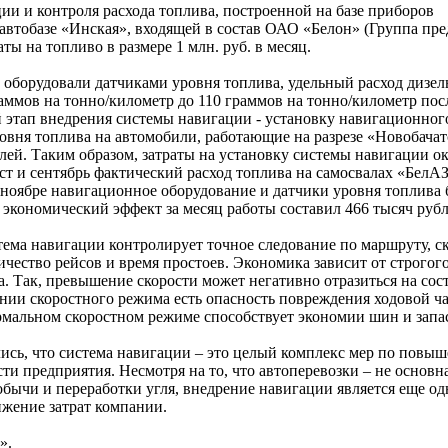
и и контроля расхода топлива, построенной на базе приборов
тобазе «Инская», входящей в состав ОАО «Белон» (Группа пр
ы на топливо в размере 1 млн. руб. в месяц.
у оборудовали датчиками уровня топлива, удельный расход дизел
раммов на тонно/километр до 110 граммов на тонно/километр пос
й этап внедрения системы навигации - установку навигационног
овня топлива на автомобили, работающие на разрезе «Новобачат
лей. Таким образом, затраты на установку системы навигации ок
густ и сентябрь фактический расход топлива на самосвалах «БелА
В ноябре навигационное оборудование и датчики уровня топлива
 экономический эффект за месяц работы составил 466 тысяч рубл
тема навигации контролирует точное следование по маршруту, с
чество рейсов и время простоев. Экономика зависит от строгог
. Так, превышение скорости может негативно отразиться на сос
нии скоростного режима есть опасность повреждения ходовой ча
нормальном скоростном режиме способствует экономии шин и запа
ись, что система навигации – это целый комплекс мер по повы
и предприятия. Несмотря на то, что автоперевозки – не основна
обычи и переработки угля, внедрение навигации является еще о
жение затрат компании.
».