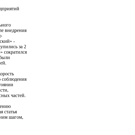
едприятий
ьного
ле внедрения
о
ский» -
упились за 2
З» сократился
 были
ей.
корость
о соблюдения
тоянии
сти,
сных частей.
шению
я статья
дним шагом,