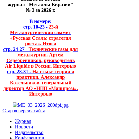
журнал "Металлы Евразии"
№ 3 за 2026 г.
В номере:
стр. 10-23 -
23-й
Металлургический саммит
«Русская Сталь: стратегия
роста». Итоги
стр. 24-27 -
Технические газы для
металлургии. Артем
Серебренников, руководитель
Air Liquide в России. Интервью
стр. 28-31 -
На стыке теории и
практики. Александр
Котельников, генеральный
директор АО «НПП «Машпром».
Интервью
Старая версия сайта
Журнал
Новости
Издательство
Конференции