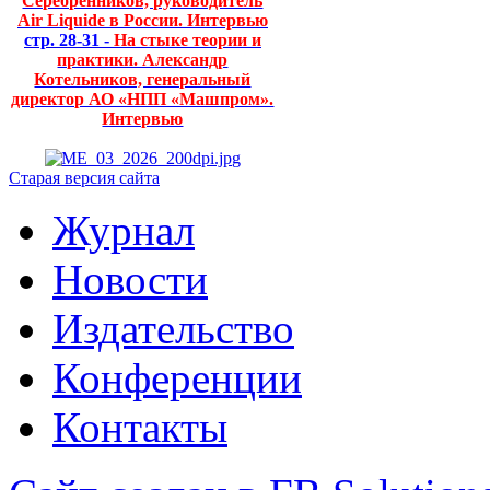
Серебренников, руководитель
Air Liquide в России. Интервью
стр. 28-31 -
На стыке теории и
практики. Александр
Котельников, генеральный
директор АО «НПП «Машпром».
Интервью
Старая версия сайта
Журнал
Новости
Издательство
Конференции
Контакты