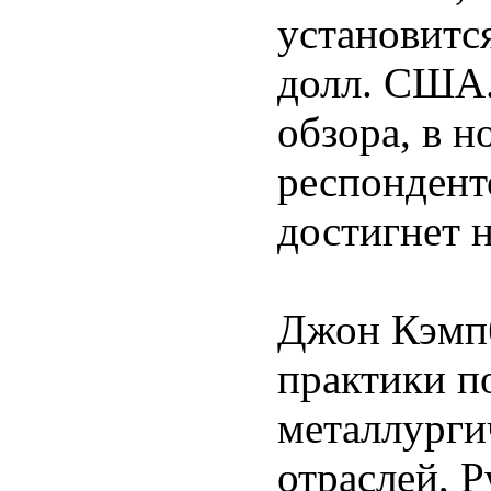
установится
долл. США.
обзора, в н
респонденто
достигнет 
Джон Кэмпб
практики п
металлурги
отраслей, P