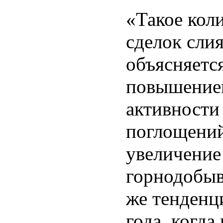
«Такое кол
сделок сли
объясняетс
повышением
активности
поглощений
увеличение
горнодобы
же тенденц
года, когда