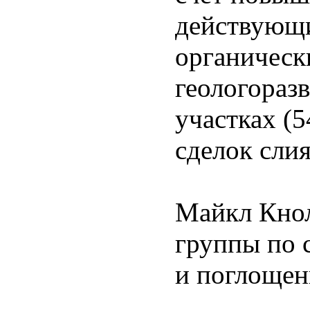
действующи
органическ
геологораз
участках (5
сделок сли
Майкл Кнол
группы по 
и поглощен