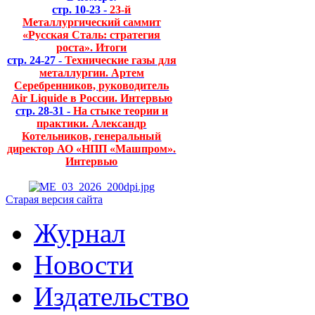
стр. 10-23 -
23-й
Металлургический саммит
«Русская Сталь: стратегия
роста». Итоги
стр. 24-27 -
Технические газы для
металлургии. Артем
Серебренников, руководитель
Air Liquide в России. Интервью
стр. 28-31 -
На стыке теории и
практики. Александр
Котельников, генеральный
директор АО «НПП «Машпром».
Интервью
Старая версия сайта
Журнал
Новости
Издательство