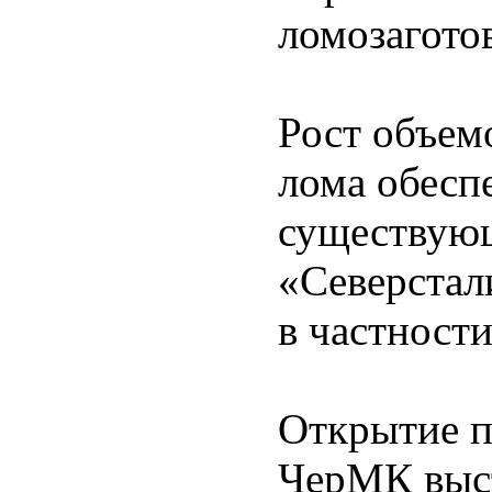
ломозагото
Рост объем
лома обеспе
существующ
«Северстал
в частности
Открытие п
ЧерМК выс