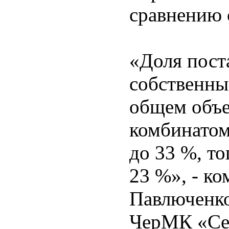
сравнению с
«Доля пост
собственны
общем объе
комбинатом
до 33 %, то
23 %», - к
Павлюченко
ЧерМК «Сев