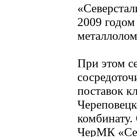
«Северстал
2009 годом
металлолома
При этом с
сосредоточ
поставок к
Череповецк
комбинату.
ЧерМК «Сев