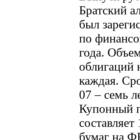
Братский а
был зареги
по финансо
года. Объем
облигаций 
каждая. Ср
07 – семь л
Купонный п
составляет
бумаг на Ф