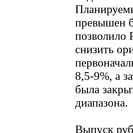
Планируем
превышен бо
позволило 
снизить ор
первоначал
8,5-9%, а з
была закры
диапазона.
Выпуск ру