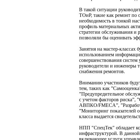
В такой ситуации руководи
ТОиР, такие как ремонт по
необходимость в тонкой на
профиль материальных акти
стратегии обслуживания и 
позволяли бы оценивать эфф
Занятия на мастер-классах 
использованием информацио
совершенствования систем 
руководители и инженеры т
снабжения ремонтов.
Вниманию участников будут
тем, таких как ”Самооценка
”Предупредительное обслуж
с учетом факторов риска”, 
АВПКО/FMECA”, ”Разработк
”Мониторинг показателей о
класса выдается свидетельс
НПП "СпецТек" обладает к
инфраструктурой. В данной
включающее услуги управле