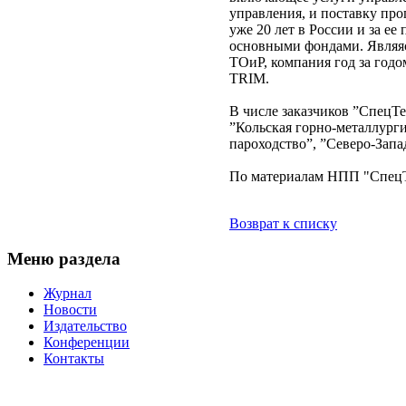
управления, и поставку пр
уже 20 лет в России и за е
основными фондами. Являяс
ТОиР, компания год за год
TRIM.
В числе заказчиков ”СпецТ
”Кольская горно-металлург
пароходство”, ”Северо-Запа
По материалам НПП "СпецТ
Возврат к списку
Меню раздела
Журнал
Новости
Издательство
Конференции
Контакты