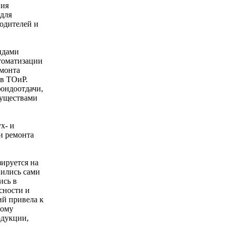
ния
для
одителей и
ндами
втоматизации
емонта
ов ТОиР.
фондоотдачи,
муществами
х- и
и ремонта
ируется на
нились сами
ись в
сности и
ий привела к
тому
одукции,