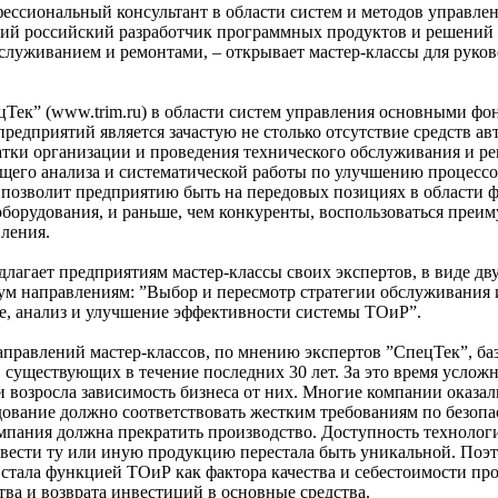
ессиональный консультант в области систем и методов управле
ий российский разработчик программных продуктов и решений 
служиванием и ремонтами, – открывает мастер-классы для руков
Тек” (www.trim.ru) в области систем управления основными фо
предприятий является зачастую не столько отсутствие средств а
атки организации и проведения технического обслуживания и р
ащего анализа и систематической работы по улучшению процесс
 позволит предприятию быть на передовых позициях в области 
оборудования, и раньше, чем конкуренты, воспользоваться преи
ления.
длагает предприятиям мастер-классы своих экспертов, в виде дву
вум направлениям: ”Выбор и пересмотр стратегии обслуживания 
е, анализ и улучшение эффективности системы ТОиР”.
правлений мастер-классов, по мнению экспертов ”СпецТек”, баз
 существующих в течение последних 30 лет. За это время услож
 возросла зависимость бизнеса от них. Многие компании оказал
дование должно соответствовать жестким требованиям по безопа
мпания должна прекратить производство. Доступность технолог
извести ту или иную продукцию перестала быть уникальной. Поэ
стала функцией ТОиР как фактора качества и себестоимости пр
ва и возврата инвестиций в основные средства.