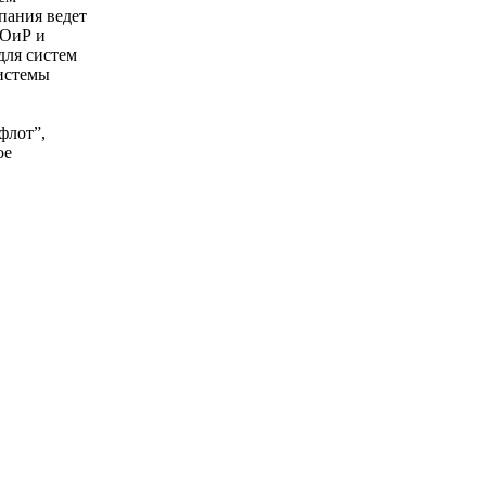
пания ведет
ТОиР и
для систем
истемы
флот”,
ое