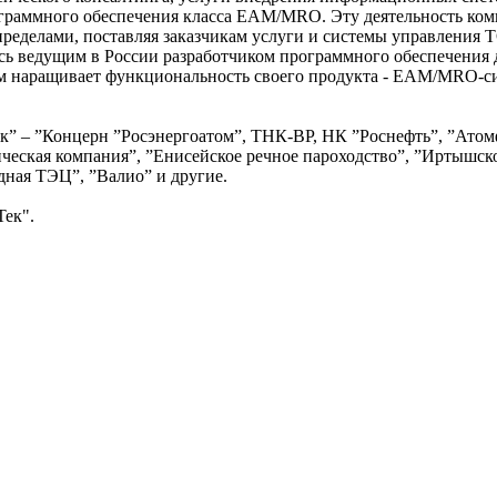
ограммного обеспечения класса EAM/MRO. Эту деятельность ком
е пределами, поставляя заказчикам услуги и системы управления 
ь ведущим в России разработчиком программного обеспечения 
ом наращивает функциональность своего продукта - EAM/MRO-с
ек” – ”Концерн ”Росэнергоатом”, ТНК-BP, НК ”Роснефть”, ”Атом
ическая компания”, ”Енисейское речное пароходство”, ”Иртышск
дная ТЭЦ”, ”Валио” и другие.
ек".