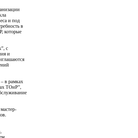
ганизации
кла
еса и под
ребность в
Р, которые
”, с
ния и
риглашаются
ений
– в рамках
ках ТОиР”,
Обслуживание
мастер-
ов.
,
ем