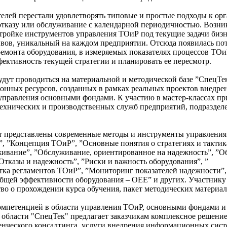
телей перестали удовлетворять типовые и простые подходы к ор
 отказу или обслуживание с календарной периодичностью. Возни
стройке инструментов управления ТОиР под текущие задачи бизн
вов, уникальный на каждом предприятии. Отсюда появилась пот
ремонта оборудования, в измеряемых показателях процессов ТОи
ективность текущей стратегии и планировать ее пересмотр.
будут проводиться на материальной и методической базе ”СпецТек
нных ресурсов, созданных в рамках реальных проектов внедре
управления основными фондами. К участию в мастер-классах п
ехнических и производственных служб предприятий, подраздел
 представлены современные методы и инструменты управления 
”, ”Концепция ТОиР”, ”Основные понятия о стратегиях и такти
ивание”, ”Обслуживание, ориентированное на надежность”, ”
”Отказы и надежность”, ”Риски и важность оборудования”, ”
а регламентов ТОиР”, ”Мониторинг показателей надежности”,
бщей эффективности оборудования – OEE” и других. Участнику 
тво о прохождении курса обучения, пакет методических материал
омпетенцией в области управления ТОиР, основными фондами и
 области "СпецТек" предлагает заказчикам комплексное решение
нческого консалтинга, услуги внедрения информационных сист