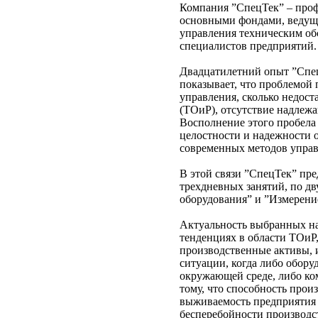
Компания ”СпецТек” – проф
основными фондами, ведущ
управления техническим об
специалистов предприятий.
Двадцатилетний опыт ”Спец
показывает, что проблемой 
управления, сколько недост
(ТОиР), отсутствие надлеж
Восполнение этого пробела
целостности и надежности 
современных методов управ
В этой связи ”СпецТек” пре
трехдневных занятий, по д
оборудования” и ”Измерени
Актуальность выбранных на
тенденциях в области ТОиР,
производственные активы, и
ситуации, когда либо обору
окружающей среде, либо ко
тому, что способность про
выживаемость предприятия 
бесперебойности производст