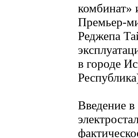
комбинат» 
Премьер-ми
Реджепа Та
эксплуатац
в городе И
Республика
Введение в
электроста
фактическо