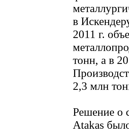
металлурги
в Искендеру
2011 г. объ
металлопро
тонн, а в 2
Производст
2,3 млн то
Решение о 
Atakas было