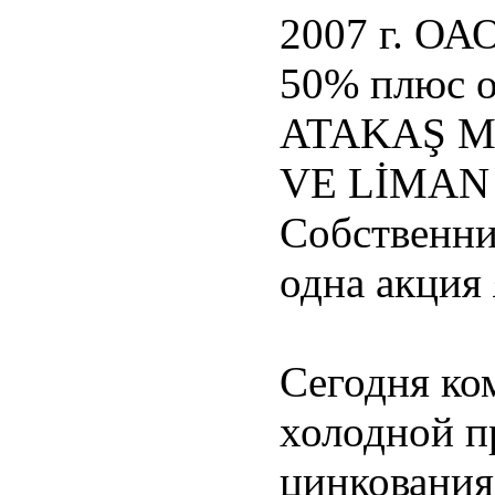
2007 г. ОА
50% плюс 
ATAKAŞ M
VE LİMAN 
Собственни
одна акция 
Сегодня ко
холодной пр
цинкования