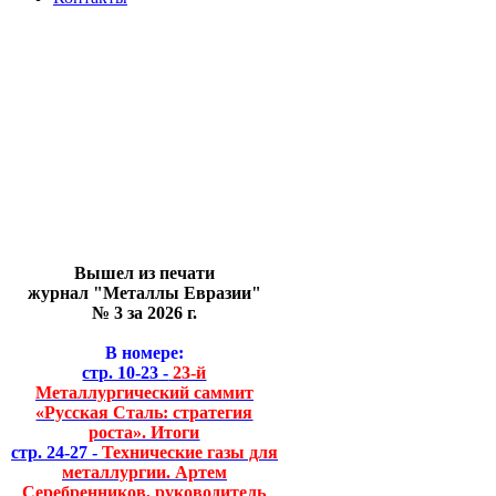
Вышел из печати
журнал "Металлы Евразии"
№ 3 за 2026 г.
В номере:
стр. 10-23 -
23-й
Металлургический саммит
«Русская Сталь: стратегия
роста». Итоги
стр. 24-27 -
Технические газы для
металлургии. Артем
Серебренников, руководитель