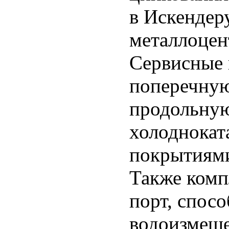
в Искендер
металлоцен
Сервисные 
поперечную
продольную
холоднокат
покрытиями
Также комп
порт, спос
водоизмеще