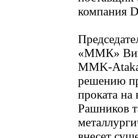
компания Da
Председате
«ММК» Викт
MMK-Atakas
решению пр
проката на
Рашников т
металлурги
внесет сущ