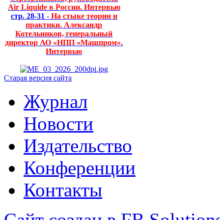
Air Liquide в России. Интервью
стр. 28-31 -
На стыке теории и
практики. Александр
Котельников, генеральный
директор АО «НПП «Машпром».
Интервью
Старая версия сайта
Журнал
Новости
Издательство
Конференции
Контакты
Сайт создан в FB Solution