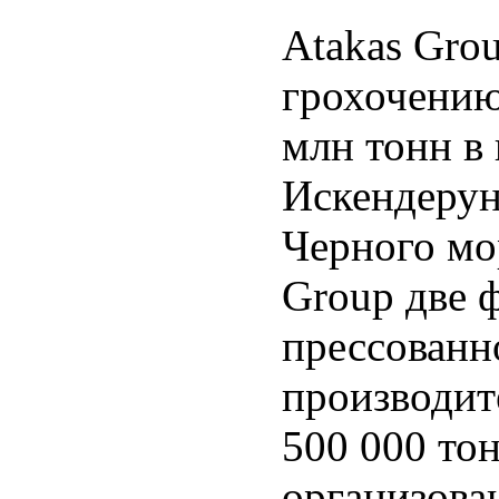
Atakas Gro
грохочению
млн тонн в
Искендерун
Черного мо
Group две 
прессованно
производит
500 000 то
организов