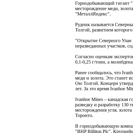
Горнодобывающий гигант "B
месторождение меди, золота
"МеталлИндекс".
Рудник называется Северны
Толгой, развитием которого
"Открытие Северного Улан Х
неразведанных участков, со
Согласно оценкам экспертов
0,1-0,25 г/тонн, а молибдена
Ранее сообщалось, что Ivan
меди и золота. Это станет 
Ою Толгой. Концерн утверди
лет. За это время Ivanhoe M
Ivanhoe Mines – канадская 
разведку и разработку 130 
месторождения угля, золот
Торонто.
В горнодобывающую компанию
"BHP Billiton Plc". Крупне