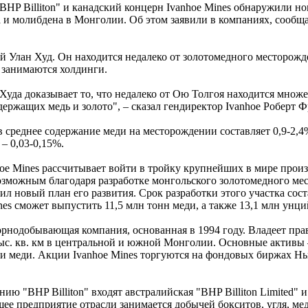
HP Billiton" и канадский концерн Ivanhoe Mines обнаружили но
 и молибдена в Монголии. Об этом заявили в компаниях, сообщ
й Улан Худ. Он находится недалеко от золотомедного месторож
 занимаются холдинги.
уда доказывает то, что недалеко от Ою Толгоя находится множ
держащих медь и золото", – сказал гендиректор Ivanhoe Роберт 
 среднее содержание меди на месторождении составляет 0,9-2,4%
 – 0,03-0,15%.
hoe Mines рассчитывает войти в тройку крупнейших в мире прои
возможным благодаря разработке монгольского золотомедного м
л новый план его развития. Срок разработки этого участка сост
ines сможет выпустить 11,5 млн тонн меди, а также 13,1 млн унци
горнодобывающая компания, основанная в 1994 году. Владеет пра
тыс. кв. км в центральной и южной Монголии. Основные активы 
а и меди. Акции Ivanhoe Mines торгуются на фондовых биржах Н
 "BHP Billiton" входят австралийская "BHP Billiton Limited" и
йшее предприятие отрасли занимается добычей бокситов, угля, ме