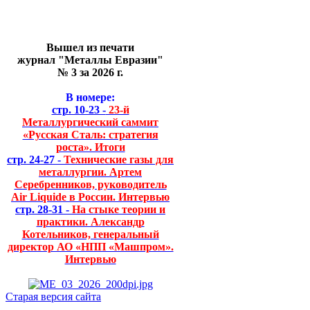
Вышел из печати
журнал "Металлы Евразии"
№ 3 за 2026 г.
В номере:
стр. 10-23 -
23-й
Металлургический саммит
«Русская Сталь: стратегия
роста». Итоги
стр. 24-27 -
Технические газы для
металлургии. Артем
Серебренников, руководитель
Air Liquide в России. Интервью
стр. 28-31 -
На стыке теории и
практики. Александр
Котельников, генеральный
директор АО «НПП «Машпром».
Интервью
Старая версия сайта