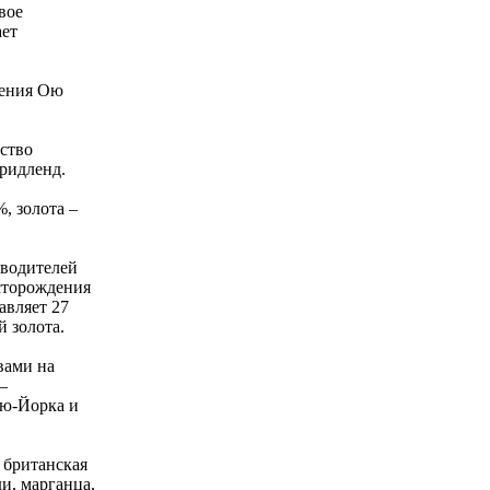
вое
ает
дения Ою
ество
Фридленд.
, золота –
зводителей
есторождения
авляет 27
й золота.
вами на
–
ью-Йорка и
 британская
ди, марганца,