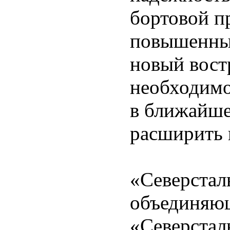
бортовой п
повышенные
новый вост
необходимог
в ближайш
расширить 
«Северстал
объединяющ
«Северстал