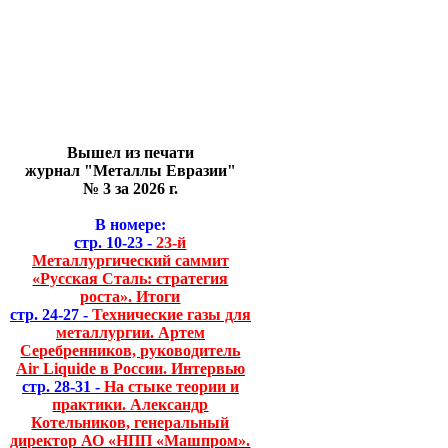
Вышел из печати
журнал "Металлы Евразии"
№ 3 за 2026 г.
В номере:
стр. 10-23 -
23-й
Металлургический саммит
«Русская Сталь: стратегия
роста». Итоги
стр. 24-27 -
Технические газы для
металлургии. Артем
Серебренников, руководитель
Air Liquide в России. Интервью
стр. 28-31 -
На стыке теории и
практики. Александр
Котельников, генеральный
директор АО «НПП «Машпром».