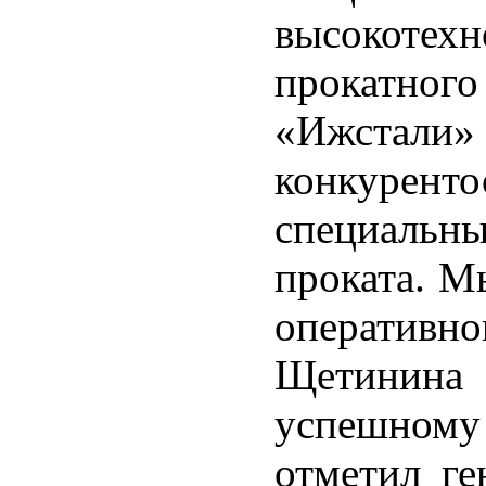
высокотехн
прокатног
«Ижстали»
конкуре
специальны
проката. М
оператив
Щетинин
успешном
отметил г