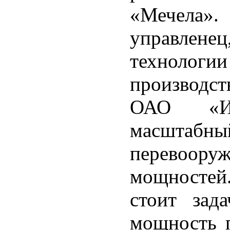
«Мечела
управлене
техноло
производст
ОАО «Иж
масштабн
перевоор
мощностей
стоит зад
мощность п