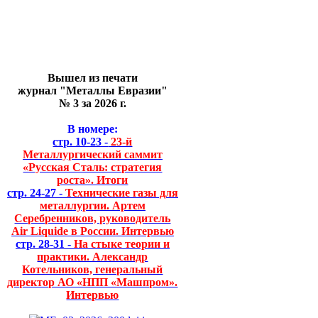
Вышел из печати
журнал "Металлы Евразии"
№ 3 за 2026 г.
В номере:
стр. 10-23 -
23-й
Металлургический саммит
«Русская Сталь: стратегия
роста». Итоги
стр. 24-27 -
Технические газы для
металлургии. Артем
Серебренников, руководитель
Air Liquide в России. Интервью
стр. 28-31 -
На стыке теории и
практики. Александр
Котельников, генеральный
директор АО «НПП «Машпром».
Интервью