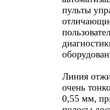
пульты упр
отличающие
пользовате
диагностик
оборудован
Линия отжи
очень тонк
0,55 мм, п
полосы дос