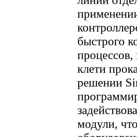
применени
контроллер
быстрого к
процессов,
клети прока
решении Si
программир
задействов
модули, чт