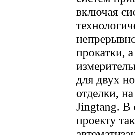
включая си
технологич
непрерывно
прокатки, а
измеритель
для двух н
отделки, н
Jingtang. 
проекту та
автоматиза