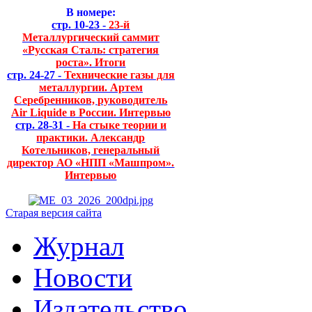
В номере:
стр. 10-23 -
23-й
Металлургический саммит
«Русская Сталь: стратегия
роста». Итоги
стр. 24-27 -
Технические газы для
металлургии. Артем
Серебренников, руководитель
Air Liquide в России. Интервью
стр. 28-31 -
На стыке теории и
практики. Александр
Котельников, генеральный
директор АО «НПП «Машпром».
Интервью
Старая версия сайта
Журнал
Новости
Издательство