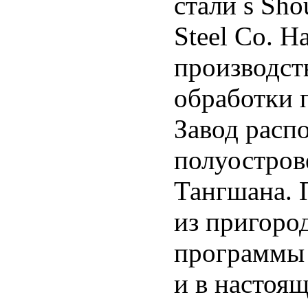
стали s Sho
Steel Co. Н
производст
обработки 
Завод расп
полуостров
Тангшана. 
из пригоро
программы
и в настоя