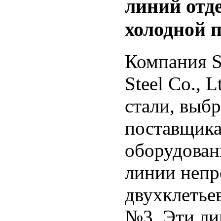
линий отд
холодной 
Компания S
Steel Co., 
стали, выб
поставщика
оборудован
линии непр
двухклетье
№3. Эти ли