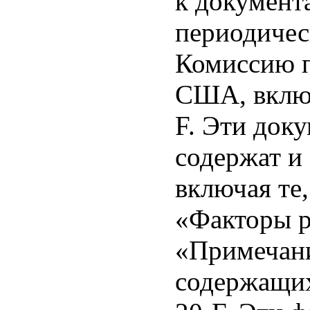
к документ
периодичес
Комиссию 
США, включ
F. Эти док
содержат и
включая те,
«Факторы р
«Примечани
содержащих