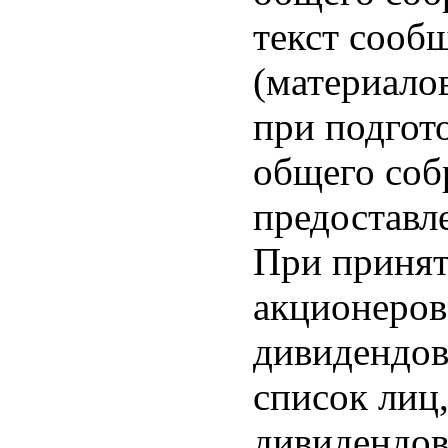
текст сооб
(материало
при подгот
общего соб
предоставл
При приня
акционеров
дивидендо
список лиц
дивидендов