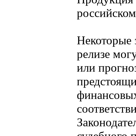
российском
Некоторые 
релизе мог
или прогно
предстоящи
финансовых
соответств
Законодате
судебного 