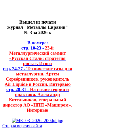
Вышел из печати
журнал "Металлы Евразии"
№ 3 за 2026 г.
В номере:
стр. 10-23 -
23-й
Металлургический саммит
«Русская Сталь: стратегия
роста». Итоги
стр. 24-27 -
Технические газы для
металлургии. Артем
Серебренников, руководитель
Air Liquide в России. Интервью
стр. 28-31 -
На стыке теории и
практики. Александр
Котельников, генеральный
директор АО «НПП «Машпром».
Интервью
Старая версия сайта