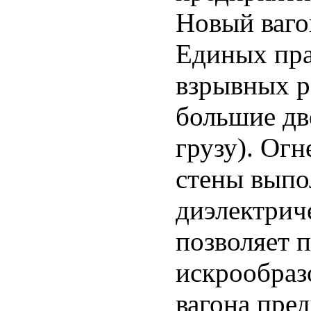
Новый ваго
Единых пра
взрывных р
большие дв
грузу). Ог
стены выпо
диэлектрич
позволяет 
искрообраз
вагона пре