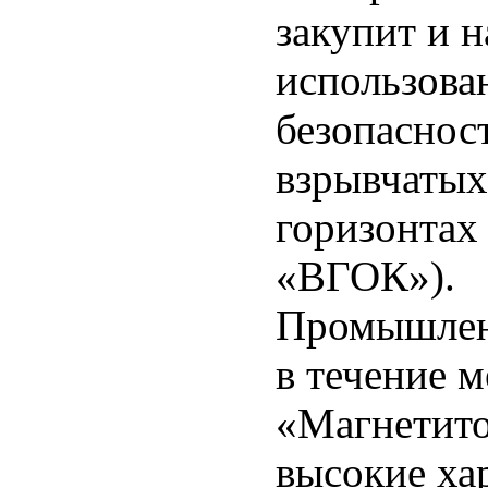
закупит и 
использова
безопаснос
взрывчатых
горизонтах
«ВГОК»).
Промышленн
в течение 
«Магнетито
высокие ха