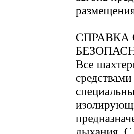
размещения
СПРАВКА
БЕЗОПАСН
Все шахте
средствами
специальн
изолирующи
предназнач
дыхания. С