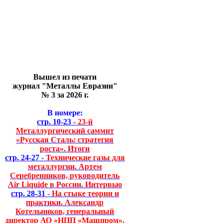
Вышел из печати
журнал "Металлы Евразии"
№ 3 за 2026 г.
В номере:
стр. 10-23 -
23-й
Металлургический саммит
«Русская Сталь: стратегия
роста». Итоги
стр. 24-27 -
Технические газы для
металлургии. Артем
Серебренников, руководитель
Air Liquide в России. Интервью
стр. 28-31 -
На стыке теории и
практики. Александр
Котельников, генеральный
директор АО «НПП «Машпром».