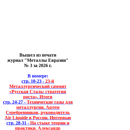
Вышел из печати
журнал "Металлы Евразии"
№ 3 за 2026 г.
В номере:
стр. 10-23 -
23-й
Металлургический саммит
«Русская Сталь: стратегия
роста». Итоги
стр. 24-27 -
Технические газы для
металлургии. Артем
Серебренников, руководитель
Air Liquide в России. Интервью
стр. 28-31 -
На стыке теории и
практики. Александр