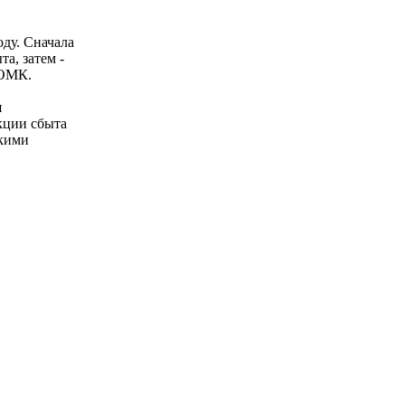
оду. Сначала
а, затем -
 ОМК.
я
кции сбыта
скими