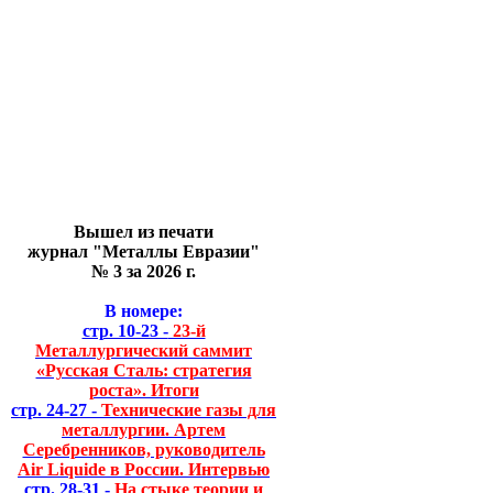
Вышел из печати
журнал "Металлы Евразии"
№ 3 за 2026 г.
В номере:
стр. 10-23 -
23-й
Металлургический саммит
«Русская Сталь: стратегия
роста». Итоги
стр. 24-27 -
Технические газы для
металлургии. Артем
Серебренников, руководитель
Air Liquide в России. Интервью
стр. 28-31 -
На стыке теории и