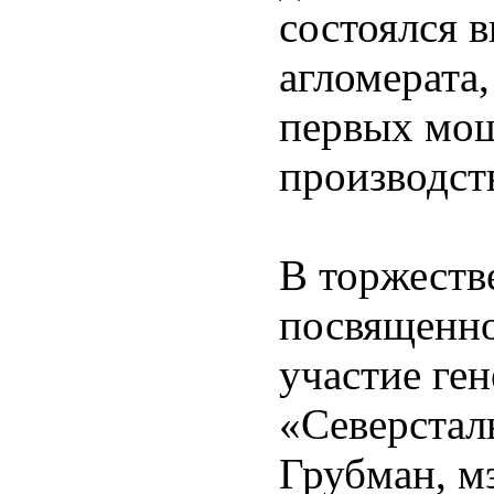
состоялся 
агломерата
первых мощ
производст
В торжеств
посвященно
участие ге
«Северстал
Грубман, м