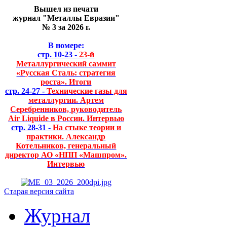
Вышел из печати
журнал "Металлы Евразии"
№ 3 за 2026 г.
В номере:
стр. 10-23 -
23-й
Металлургический саммит
«Русская Сталь: стратегия
роста». Итоги
стр. 24-27 -
Технические газы для
металлургии. Артем
Серебренников, руководитель
Air Liquide в России. Интервью
стр. 28-31 -
На стыке теории и
практики. Александр
Котельников, генеральный
директор АО «НПП «Машпром».
Интервью
Старая версия сайта
Журнал