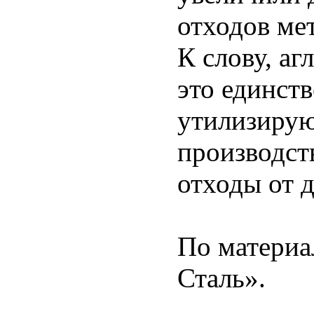
отходов ме
К слову, аг
это единст
утилизирую
производст
отходы от 
По материа
Сталь».