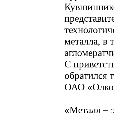
Кувшиннико
представит
технологич
металла, в 
агломератч
С приветст
обратился 
ОАО «Олко
«Металл – 