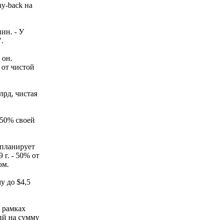
y-back на
ин. - У
.
 он.
 от чистой
лрд, чистая
 50% своей
 планирует
г. - 50% от
ом.
у до $4,5
в рамках
ий на сумму