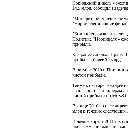
Норильский никель может в
$4,5 млрд, сообщил владел
"Миноритариям необходима с
"Норникеля хорошие финанс
"Компания должна платить 
Политика "Норникеля – еже
прибыли.
Как ранее сообщал Прайм-ТА
прибыль - более $5 млрд.
В октябре 2010 г. Потанин 
чистой прибыли.
Также в октябре гендирект
выплачивать акционерам див
чистой прибыли по МСФО. В
В конце 2010 г. совет дире
млрд в течение следующих 1
В начале апреля 2011 г. ком
программы повышения капи