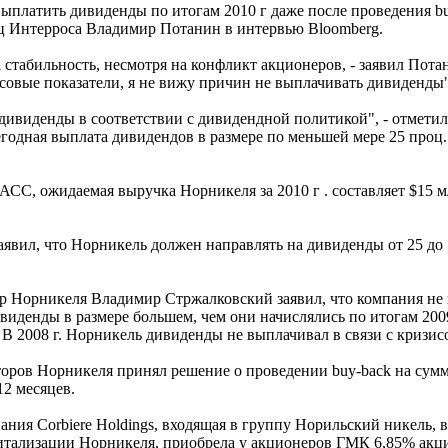
ыплатить дивиденды по итогам 2010 г даже после проведения bu
ец Интерроса Владимир Потанин в интервью Bloomberg.
табильность, несмотря на конфликт акционеров, - заявил Потан
овые показатели, я не вижу причин не выплачивать дивиденды"
дивиденды в соответствии с дивидендной политикой", - отметил
годная выплата дивидендов в размере по меньшей мере 25 проц.
СС, ожидаемая выручка Норникеля за 2010 г . составляет $15 м
заявил, что Норникель должен направлять на дивиденды от 25 до
ор Норникеля Владимир Стржалковский заявил, что компания не
иденды в размере большем, чем они начислялись по итогам 2009 
 2008 г. Норникель дивиденды не выплачивал в связи с кризис
кторов Норникеля принял решение о проведении buy-back на сумм
2 месяцев.
пания Corbiere Holdings, входящая в группу Норильский никель, 
тализации Норникеля, приобрела у акционеров ГМК 6,85% акц