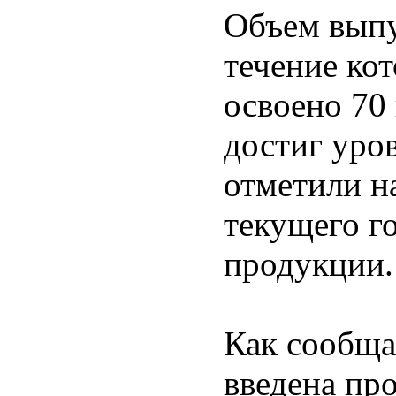
Объем выпу
течение ко
освоено 70
достиг уров
отметили на
текущего г
продукции.
Как сообща
введена пр