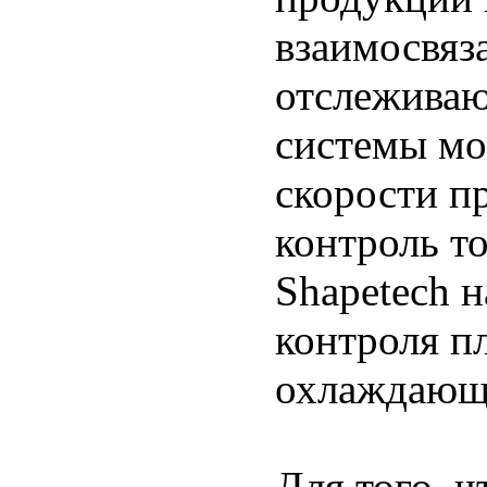
взаимосвяз
отслеживаю
системы мо
скорости п
контроль т
Shapetech 
контроля п
охлаждающи
Для того, 