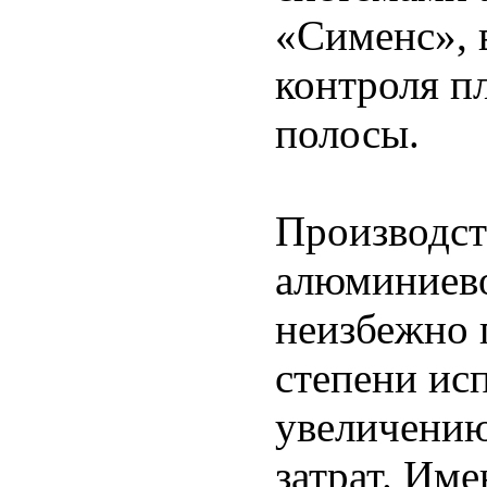
«Сименс», 
контроля п
полосы.
Производст
алюминиево
неизбежно 
степени ис
увеличению
затрат. Им