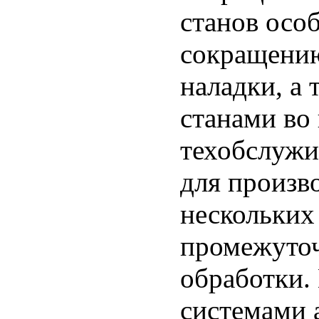
станов осо
сокращению
наладки, а
станами во
техобслужи
для произв
нескольких
промежуточ
обработки.
системами 