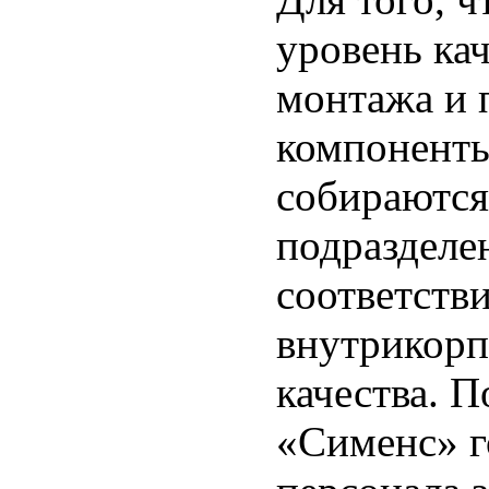
уровень ка
монтажа и 
компоненты
собираются
подразделе
соответств
внутрикорп
качества. 
«Сименс» г