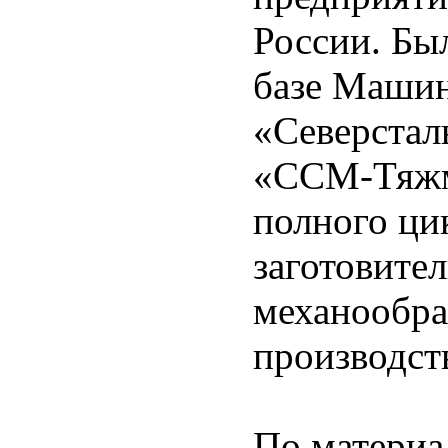
России. Был
базе Маши
«Северстал
«ССМ-Тяжм
полного ци
заготовите
механообра
производст
По материа