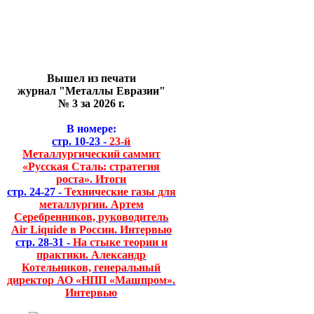
Вышел из печати
журнал "Металлы Евразии"
№ 3 за 2026 г.
В номере:
стр. 10-23 -
23-й
Металлургический саммит
«Русская Сталь: стратегия
роста». Итоги
стр. 24-27 -
Технические газы для
металлургии. Артем
Серебренников, руководитель
Air Liquide в России. Интервью
стр. 28-31 -
На стыке теории и
практики. Александр
Котельников, генеральный
директор АО «НПП «Машпром».
Интервью