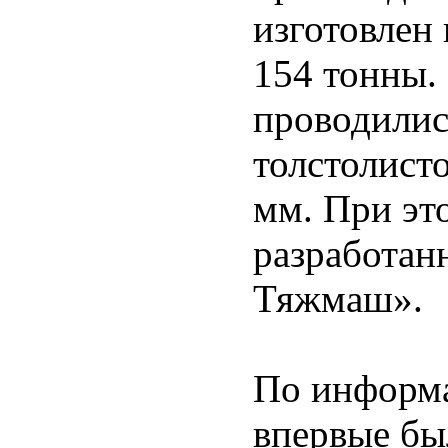
изготовлен
154 тонны.
проводились
толстолист
мм. При эт
разработа
Тяжмаш».
По информа
впервые бы