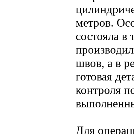
цилиндриче
метров. Ос
состояла в 
производил
швов, а в р
готовая дет
контроля п
выполненны
Для операц