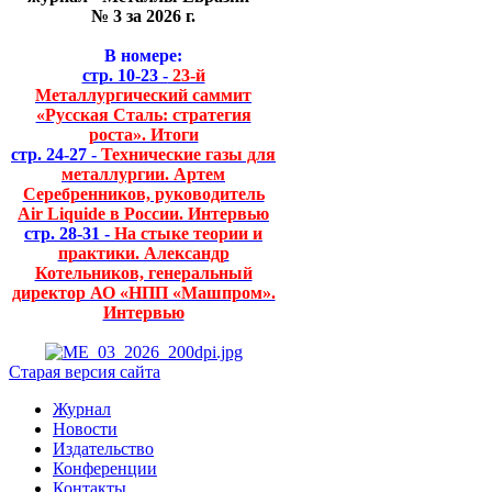
№ 3 за 2026 г.
В номере:
стр. 10-23 -
23-й
Металлургический саммит
«Русская Сталь: стратегия
роста». Итоги
стр. 24-27 -
Технические газы для
металлургии. Артем
Серебренников, руководитель
Air Liquide в России. Интервью
стр. 28-31 -
На стыке теории и
практики. Александр
Котельников, генеральный
директор АО «НПП «Машпром».
Интервью
Старая версия сайта
Журнал
Новости
Издательство
Конференции
Контакты