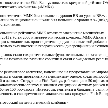
инговое агентство Fitch Ratings повысило кредитный рейтинг О
гического комбината» («ММК»).
олта эмитента ММК был повышен с уровня ВВ до уровня BB+, а
ании по национальной шкале был повышен с уровня АА- (rus) 
м стабильный.
s, повышение рейтингов ММК отражает завершение масштабных
2011 г. (стан 2000 и металлургический комплекс ММК-Аtakas в 
иции компании как производителя продукции с высокой добавле
ительно сказывается на географической диверсификации активов
й рынок стали сохраняет сильные фундаментальные показатели; 
ть на позитивное развитие событий в связи с ожидаемым реаль
.
ное рейтинговое агентство, нацеленное на предоставление миро
мых и ориентированных на перспективу оценок кредитоспособ
 и данных. Сотрудники Fitch Ratings, работающие в 50 офисах 
 аналитическим опытом и знанием специфики местных рынков и
более 150 государств. Инвесторы, эмитенты и банкиры в различ
ачность и своевременность аналитических продуктов Fitch Ratin
тогорский металлургический комбинат».