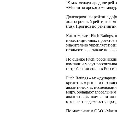
19 мая международное рейт
«Магнитогорского металлур
Долгосрочный рейтинг деф
долгосрочный рейтинг комп
(rus). Прогноз по рейтинга
Как отмечает Fitch Rating
инвестиционных проектов в 
значительно укрепляет поз
стоимостью, а также полож
По оценке Fitch, российски
компании могут рассчитыва
потребления стали в России
Fitch Ratings – международ
кредитным рынкам независи
аналитических исследований
миру, обладают глобальным
анализ по рынкам капитала 
отмечают надежность, прозр
По материалам ОАО «Магни