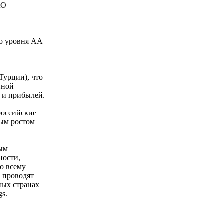
АО
до уровня АА
Турции), что
нной
 и прибылей.
российские
ным ростом
вым
ности,
по всему
 проводят
ных странах
gs.