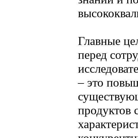
высококвал
Главные це
перед сотр
исследоват
– это повы
существующ
продуктов 
характерис
конкурент