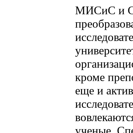
МИСиС и С
преобразов
исследоват
университе
организаци
кроме преп
еще и акти
исследоват
вовлекаются
ученые. Сп