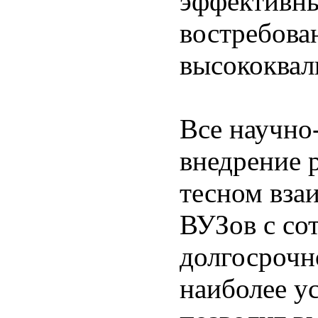
эффективны
востребова
высококвал
Все научно
внедрение 
тесном вза
ВУЗов с со
долгосрочн
наиболее у