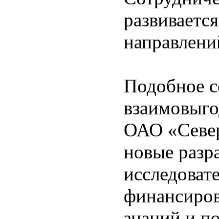
развиваетс
направлени
Подобное с
взаимовыго
ОАО «Север
новые разр
исследоват
финансиров
знаний и п