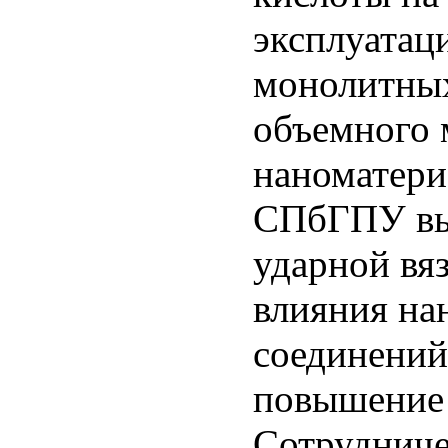
эксплуатац
монолитных
объемного
наноматер
СПбГПУ вып
ударной вяз
влияния на
соединений 
повышение 
Сотруднич