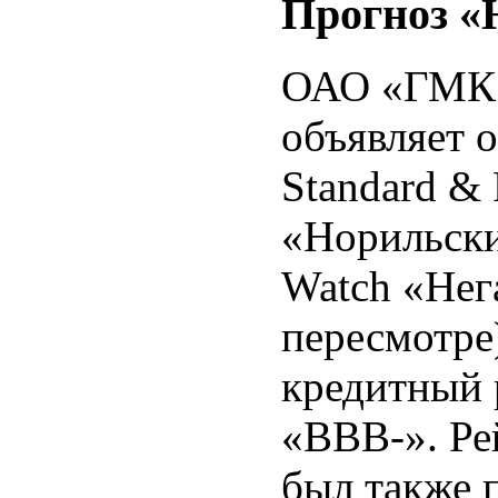
Прогноз «
ОАО «ГМК 
объявляет о
Standard &
«Норильски
Watch «Нег
пересмотре
кредитный 
«BBB-». Ре
был также 