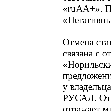
«ruAA+». П
«Негативны
Отмена ста
связана с 
«Норильски
предложени
у владельц
РУСАЛ. Отм
отражает м