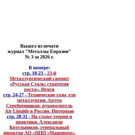
Вышел из печати
журнал "Металлы Евразии"
№ 3 за 2026 г.
В номере:
стр. 10-23 -
23-й
Металлургический саммит
«Русская Сталь: стратегия
роста». Итоги
стр. 24-27 -
Технические газы для
металлургии. Артем
Серебренников, руководитель
Air Liquide в России. Интервью
стр. 28-31 -
На стыке теории и
практики. Александр
Котельников, генеральный
директор АО «НПП «Машпром».