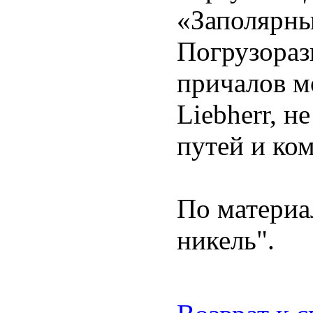
«Заполярны
Погрузораз
причалов 
Liebherr, 
путей и ко
По матери
никель".