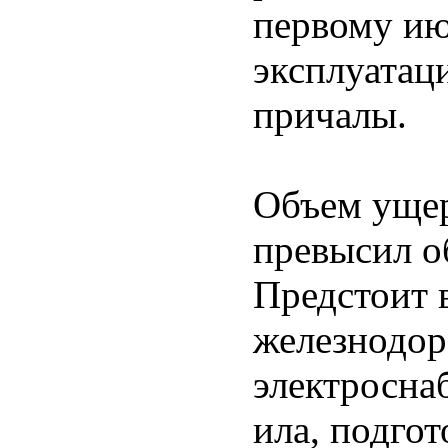
первому ию
эксплуатац
причалы.
Объем ущерб
превысил о
Предстоит 
железнодор
электросна
ила, подго