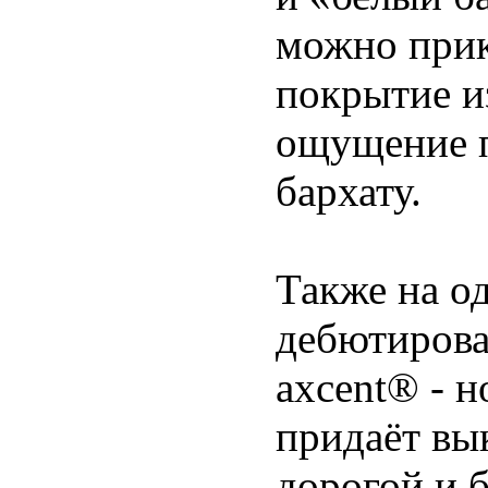
можно прик
покрытие и
ощущение 
бархату.
Также на о
дебютирова
axcent® - н
придаёт вы
дорогой и 