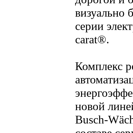
визуально 
серии элек
carat®.
Комплекс р
автоматиза
энергоэффе
новой лине
Busch-Wäch
составе се