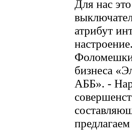
Для нас эт
выключател
атрибут ин
настроение
Фоломешкин
бизнеса «Э
АББ». - На
совершенст
составляющ
предлагаем