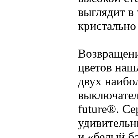
выглядит в
кристально 
Возвращени
цветов наш
двух наибо
выключател
future®. С
удивительн
и «белый ба