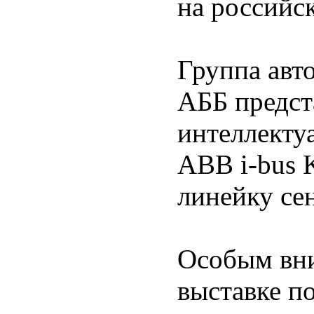
на российс
Группа авт
АББ предст
интеллекту
ABB i-bus 
линейку се
Особым вни
выставке п