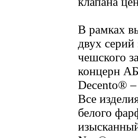
клапана це
В рамках в
двух серий
чешского за
концерн АБ
Decento® –
Все издели
белого фар
изысканный