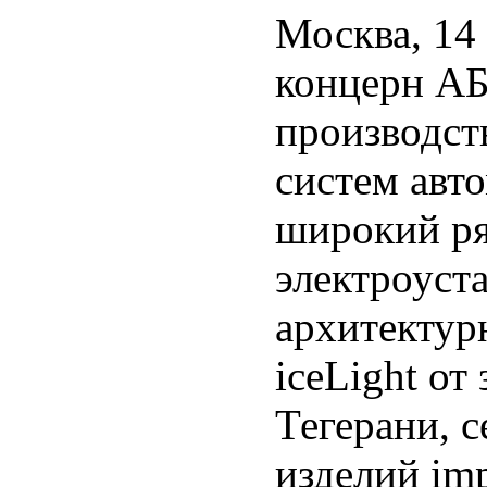
Москва, 14
концерн АБ
производст
систем авт
широкий р
электроуст
архитектур
iceLight от
Тегерани, 
изделий imp