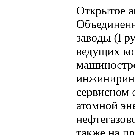
Открытое а
Объединен
заводы (Гр
ведущих ко
машиностро
инжиниринг
сервисном 
атомной эн
нефтегазов
также на пр