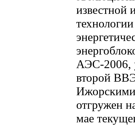
известной 
технологии
энергетиче
энергоблок
АЭС-2006, у
второй ВВЭ
Ижорскими 
отгружен н
мае текущег