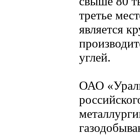
свыше 80 т
третье мест
является к
производит
углей.
ОАО «Уралм
российског
металлурги
газодобыв