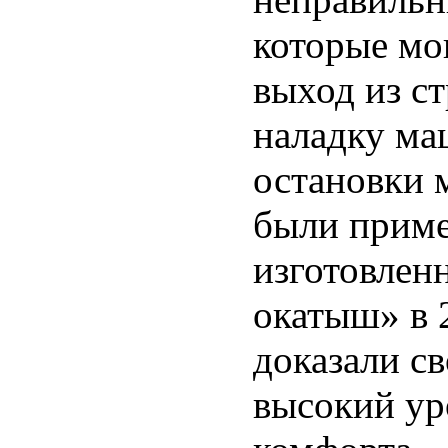
которые мог
выход из с
наладку ма
остановки 
были приме
изготовлен
окатыш» в 2
доказали с
высокий ур