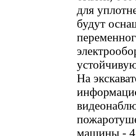
для уплотн
будут осн
переменног
электрообо
устойчивую
На экскава
информацио
видеонаблю
пожаротуше
машины - 4 