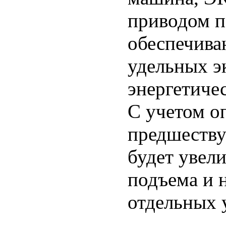
приводом п
обеспечив
удельных э
энергетиче
С учетом о
предшеств
будет увел
подъема и 
отдельных у