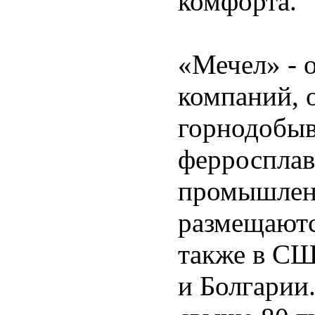
комфорта.
«Мечел» - 
компаний, 
горнодобыв
ферросплав
промышлен
размещаютс
также в СШ
и Болгарии