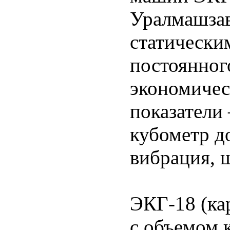
Уралмашзав
статически
постоянног
экономичес
показатели 
кубометр д
вибрация, 
ЭКГ-18 (ка
с объемом 