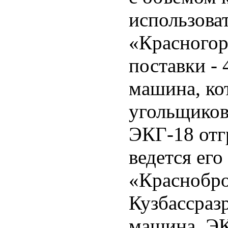
использоват
«Красногор
поставки - 
машина, кот
угольщиков
ЭКГ-18 отг
ведется его
«Краснобр
Кузбассразр
машина, ЭК