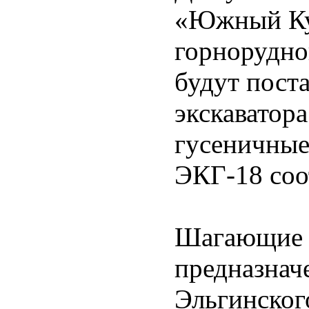
«Южный Куз
горнорудно
будут пост
экскаватор
гусеничные
ЭКГ-18 соо
Шагающие 
предназнач
Эльгинског