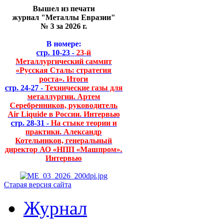
Вышел из печати
журнал "Металлы Евразии"
№ 3 за 2026 г.
В номере:
стр. 10-23 -
23-й
Металлургический саммит
«Русская Сталь: стратегия
роста». Итоги
стр. 24-27 -
Технические газы для
металлургии. Артем
Серебренников, руководитель
Air Liquide в России. Интервью
стр. 28-31 -
На стыке теории и
практики. Александр
Котельников, генеральный
директор АО «НПП «Машпром».
Интервью
Старая версия сайта
Журнал