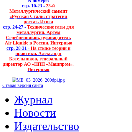
В номере:
стр. 10-23 -
23-й
Металлургический саммит
«Русская Сталь: стратегия
роста». Итоги
стр. 24-27 -
Технические газы для
металлургии. Артем
Серебренников, руководитель
Air Liquide в России. Интервью
стр. 28-31 -
На стыке теории и
практики. Александр
Котельников, генеральный
директор АО «НПП «Машпром».
Интервью
Старая версия сайта
Журнал
Новости
Издательство