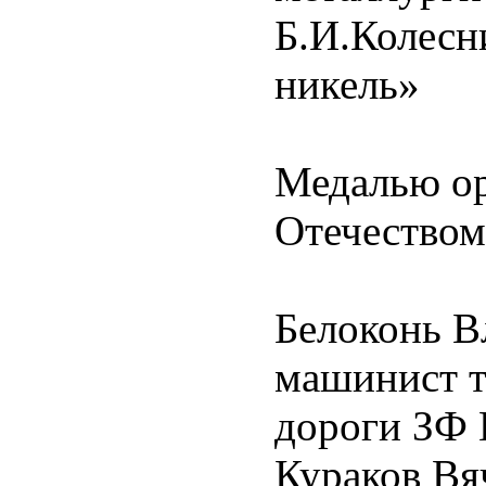
Б.И.Колес
никель»
Медалью ор
Отечеством
Белоконь В
машинист т
дороги ЗФ
Кураков Вя