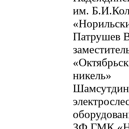
им. Б.И.Ко
«Норильски
Патрушев В
заместитель
«Октябрьс
никель»
Шамсутдин
электросле
оборудован
ЗФ ГМК «Н