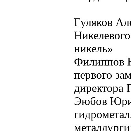
Гуляков Ал
Никелевого
никель»
Филиппов Ю
первого за
директора 
Эюбов Юрий
гидрометал
металлурги