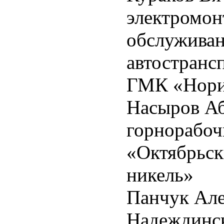
электромон
обслуживан
автостранс
ГМК «Нори
Насыров Аб
горнорабоч
«Октябрьс
никель»
Панчук Але
Надеждинск