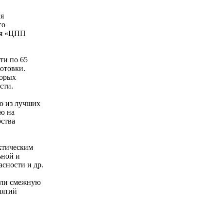
ия
го
ния «ЦПП
ти по 65
отовки.
торых
сти.
но из лучших
ю на
рства
ктическим
ьной и
сности и др.
или смежную
иятий