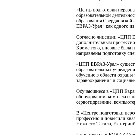
«Центр подготовки персона
образовательной деятельно
образования Свердловской 
ЕВРАЗ-Урал» как одного из
Согласно лицензии «ЦПП ЕВ
дополнительным профессио
Кроме того, впервые была 
направлены подготовку спе
«ЦПП ЕВРАЗ-Урал» существуе
образовательных учреждени
обучение в области охраны 
здравоохранения и социаль
Обучающиеся в «ЦПП Евраз
оборудовании: комплексы п
сервогидравлике, компьюте
В «Центре подготовки перс
профессию и повысили ква
Нижнего Тагила, Екатеринбу
По материалам EVRAZ Grou