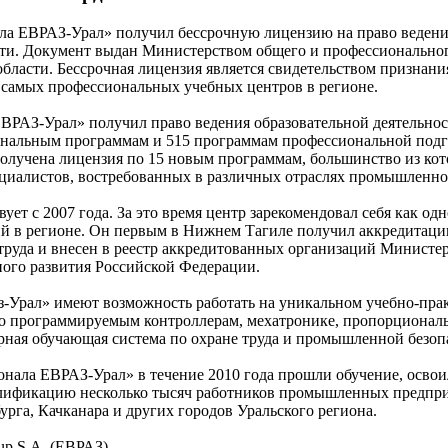
ла ЕВРАЗ-Урал» получил бессрочную лицензию на право веден
сти. Документ выдан Министерством общего и профессионально
области. Бессрочная лицензия является свидетельством призна
 самых профессиональных учебных центров в регионе.
РАЗ-Урал» получил право ведения образовательной деятельнос
нальным программам и 515 программам профессиональной подг
получена лицензия по 15 новым программам, большинство из ко
циалистов, востребованных в различных отраслях промышленно
т с 2007 года. За это время центр зарекомендовал себя как од
й в регионе. Он первым в Нижнем Тагиле получил аккредитаци
труда и внесен в реестр аккредитованных организаций Министе
ного развития Российской Федерации.
-Урал» имеют возможность работать на уникальном учебно-пра
о программируемым контроллерам, мехатронике, пропорционал
рная обучающая система по охране труда и промышленной безопа
онала ЕВРАЗ-Урал» в течение 2010 года прошли обучение, осво
лификацию несколько тысяч работников промышленных предпр
рга, Качканара и других городов Уральского региона.
p S.A. (ЕВРАЗ).