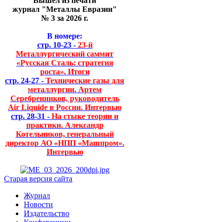
Вышел из печати
журнал "Металлы Евразии"
№ 3 за 2026 г.
В номере:
стр. 10-23 -
23-й
Металлургический саммит
«Русская Сталь: стратегия
роста». Итоги
стр. 24-27 -
Технические газы для
металлургии. Артем
Серебренников, руководитель
Air Liquide в России. Интервью
стр. 28-31 -
На стыке теории и
практики. Александр
Котельников, генеральный
директор АО «НПП «Машпром».
Интервью
Старая версия сайта
Журнал
Новости
Издательство