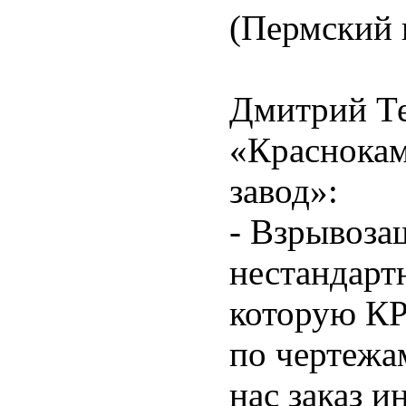
(Пермский 
Дмитрий Те
«Краснокам
завод»:
- Взрывоза
нестандарт
которую КР
по чертежа
нас заказ и