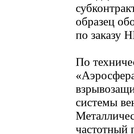
субконтрак
образец об
по заказу 
По технич
«Аэросфера
взрывозащи
системы ве
Металличес
частотный 