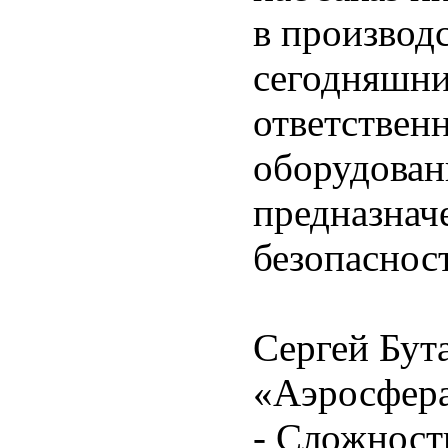
в производ
сегодняшни
ответственн
оборудован
предназнач
безопаснос
Сергей Бут
«Аэросфера
- Сложност