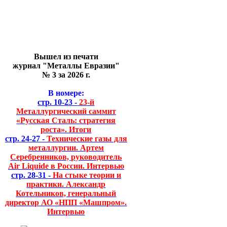
Вышел из печати
журнал "Металлы Евразии"
№ 3 за 2026 г.
В номере:
стр. 10-23 -
23-й
Металлургический саммит
«Русская Сталь: стратегия
роста». Итоги
стр. 24-27 -
Технические газы для
металлургии. Артем
Серебренников, руководитель
Air Liquide в России. Интервью
стр. 28-31 -
На стыке теории и
практики. Александр
Котельников, генеральный
директор АО «НПП «Машпром».
Интервью