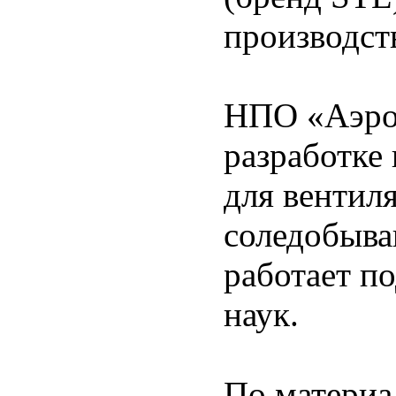
производст
НПО «Аэрос
разработке
для вентил
соледобыва
работает п
наук.
По матери