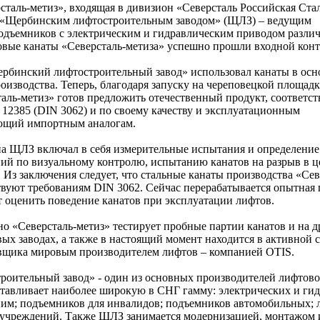
таль-метиз», входящая в дивизион «Северсталь Российская Стал
с «Щербинским лифтостроительным заводом» (ЩЛЗ) – ведущим
одъемников с электрическим и гидравлическим приводом разли
овые канаты «Северсталь-метиза» успешно прошли входной конт
рбинский лифтостроительный завод» использовал канаты в ос
оизводства. Теперь, благодаря запуску на череповецкой площад
аль-метиз» готов предложить отечественный продукт, соответ
12385 (DIN 3062) и по своему качеству и эксплуатационным
ающий импортным аналогам.
на ЩЛЗ включал в себя измерительные испытания и определени
ний по визуальному контролю, испытанию канатов на разрыв в ц
 Из заключения следует, что стальные канаты производства «Сев
вуют требованиям DIN 3062. Сейчас перерабатывается опытная п
 оценить поведение канатов при эксплуатации лифтов.
о «Северсталь-метиз» тестирует пробные партии канатов и на д
ых заводах, а также в настоящий момент находится в активной 
вщика мировым производителем лифтов – компанией OTIS.
оительный завод» - один из основных производителей лифтово
отавливает наиболее широкую в СНГ гамму: электрических и ги
 ним; подъемников для инвалидов; подъемников автомобильных; 
 учреждений. Также ЩЛЗ занимается модернизацией, монтажом 