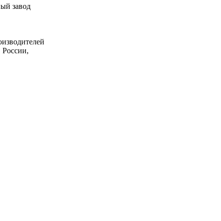
ный завод
оизводителей
 России,