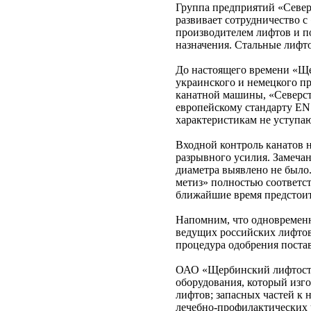
Группа предприятий «Северс
развивает сотрудничество 
производителем лифтов и п
назначения. Стальные лифт
До настоящего времени «Ще
украинского и немецкого пр
канатной машины, «Северст
европейскому стандарту EN 
характеристикам не уступ
Входной контроль канатов 
разрывного усилия. Замеча
диаметра выявлено не было.
метиз» полностью соответст
ближайшие время предстоит
Напомним, что одновременн
ведущих российских лифтов
процедура одобрения поста
ОАО «Щербинский лифтостр
оборудования, который изг
лифтов; запасных частей к
лечебно-профилактических