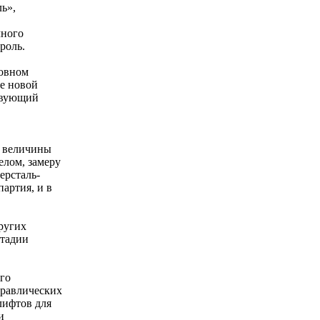
ь»,
чного
роль.
новном
ке новой
ствующий
е величины
елом, замеру
ерсталь-
артия, и в
ругих
стадии
го
дравлических
лифтов для
и