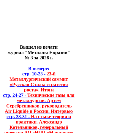
Вышел из печати
журнал "Металлы Евразии"
№ 3 за 2026 г.
В номере:
стр. 10-23 -
23-й
Металлургический саммит
«Русская Сталь: стратегия
роста». Итоги
стр. 24-27 -
Технические газы для
металлургии. Артем
Серебренников, руководитель
Air Liquide в России. Интервью
стр. 28-31 -
На стыке теории и
практики. Александр
Котельников, генеральный
директор АО «НПП «Машпром».