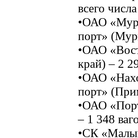
всего числ
•ОАО «Мур
порт» (Мурм
•ОАО «Вос
край) – 2 2
•ОАО «Нахо
порт» (При
•ОАО «Порт
– 1 348 ваг
•СК «Малый