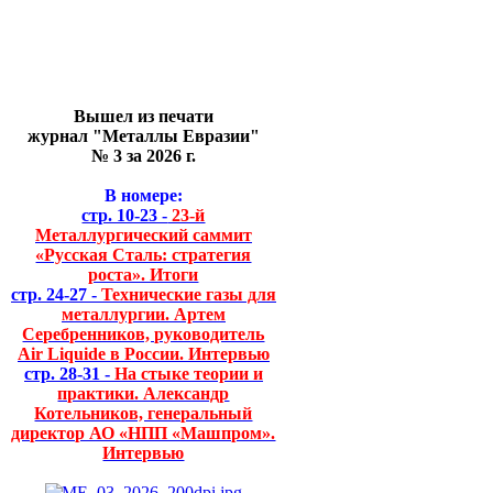
Вышел из печати
журнал "Металлы Евразии"
№ 3 за 2026 г.
В номере:
стр. 10-23 -
23-й
Металлургический саммит
«Русская Сталь: стратегия
роста». Итоги
стр. 24-27 -
Технические газы для
металлургии. Артем
Серебренников, руководитель
Air Liquide в России. Интервью
стр. 28-31 -
На стыке теории и
практики. Александр
Котельников, генеральный
директор АО «НПП «Машпром».
Интервью