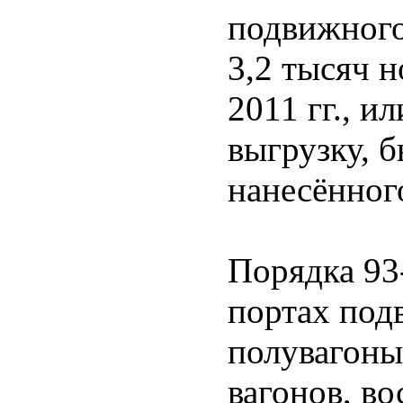
подвижного 
3,2 тысяч 
2011 гг., 
выгрузку, б
нанесённог
Порядка 93
портах под
полувагоны
вагонов, в