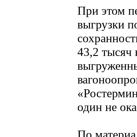
При этом п
выгрузки п
сохранность
43,2 тысяч
выгруженн
вагоноопр
«Ростермин
один не ок
По материа