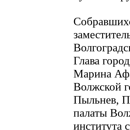
Собравшихс
заместител
Волгоградс
Глава город
Марина Афа
Волжской г
Пыльнев, П
палаты Вол
института 