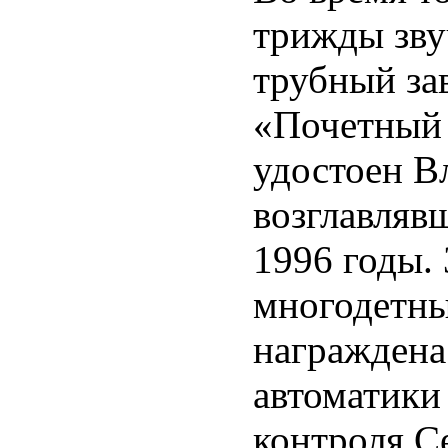
трижды зву
трубный за
«Почетный 
удостоен В
возглавляв
1996 годы.
многодетны
награждена
автоматики
контроля С