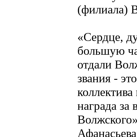
(филиала) 
«Сердце, ду
большую ча
отдали Вол
звания - эт
коллектива
награда за 
Волжского»
Афанасьева