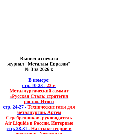
Вышел из печати
журнал "Металлы Евразии"
№ 3 за 2026 г.
В номере:
стр. 10-23 -
23-й
Металлургический саммит
«Русская Сталь: стратегия
роста». Итоги
стр. 24-27 -
Технические газы для
металлургии. Артем
Серебренников, руководитель
Air Liquide в России. Интервью
стр. 28-31 -
На стыке теории и
практики. Александр