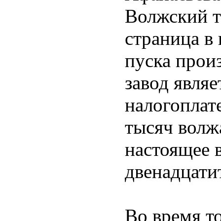
Волжский т
страница в
пуска прои
завод явля
налогоплат
тысяч волж
настоящее 
двенадцати
Во время т