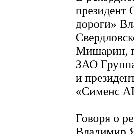
президент 
дороги» Вл
Свердловск
Мишарин, п
ЗАО Групп
и президент
«Сименс АГ
Говоря о р
Владимир Я