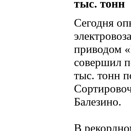
тыс. тонн
Сегодня оп
электровоз
приводом «
совершил п
тыс. тонн 
Сортировоч
Балезино.
В рекордно