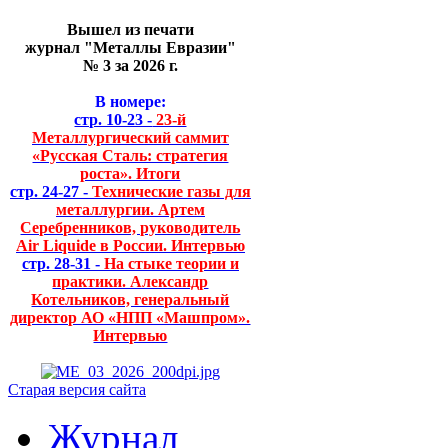
Вышел из печати
журнал "Металлы Евразии"
№ 3 за 2026 г.
В номере:
стр. 10-23 -
23-й
Металлургический саммит
«Русская Сталь: стратегия
роста». Итоги
стр. 24-27 -
Технические газы для
металлургии. Артем
Серебренников, руководитель
Air Liquide в России. Интервью
стр. 28-31 -
На стыке теории и
практики. Александр
Котельников, генеральный
директор АО «НПП «Машпром».
Интервью
Старая версия сайта
Журнал