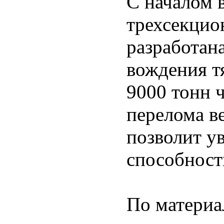
С началом 
трехсекцио
разработан
вождения т
9000 тонн ч
перелома в
позволит у
способност
По матери