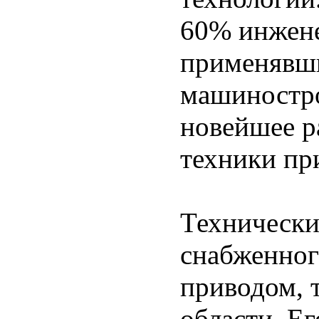
60% инжене
применявши
машиностро
новейшее р
техники пр
Технически
снабженног
приводом, 
области. Ег