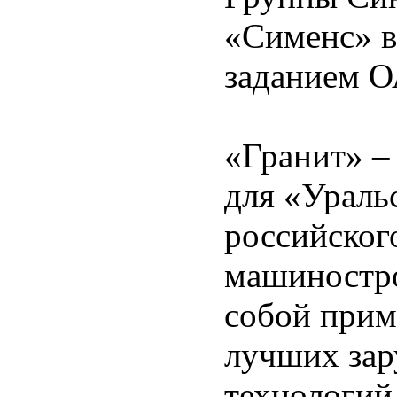
«Сименс» в
заданием 
«Гранит» –
для «Ураль
российског
машиностро
собой прим
лучших зар
технологий