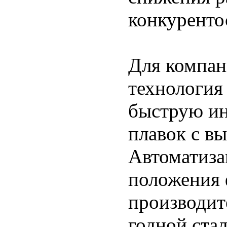
конкуренто
Для компани
технология
быструю и
плавок с в
Автоматиза
положения 
производит
годной стал