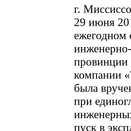
г. Миссисс
29 июня 20
ежегодном 
инженерно-
провинции 
компании «
была вруче
при единог
инженерных
пуск в экс