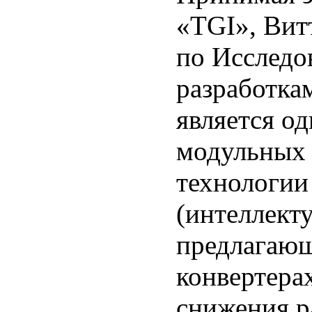
«TGI», Ви
по Исслед
разработка
является о
модульных 
технологии
(интеллект
предлагающ
конвертера
снижения р