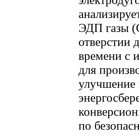
анализируе
ЭДП газы (
отверстии 
времени с 
для произво
улучшение 
энергосбере
конверсион
по безопас